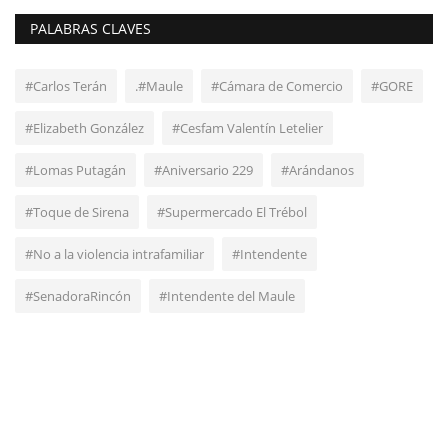
PALABRAS CLAVES
#Carlos Terán
.#Maule
#Cámara de Comercio
#GORE
#Elizabeth González
#Cesfam Valentín Letelier
#Lomas Putagán
#Aniversario 229
#Arándanos
#Toque de Sirena
#Supermercado El Trébol
#No a la violencia intrafamiliar
#Intendente
#SenadoraRincón
#Intendente del Maule