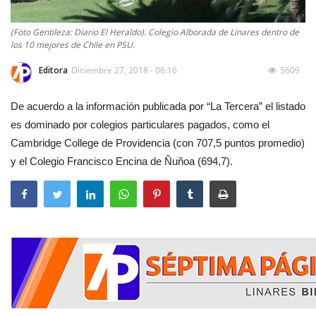
(Foto Gentileza: Diario El Heraldo). Colegio Alborada de Linares dentro de
los 10 mejores de Chile en PSU.
Editora
Diciembre 27, 2018 - 06:16
5609
De acuerdo a la información publicada por “La Tercera” el listado
es dominado por colegios particulares pagados, como el
Cambridge College de Providencia (con 707,5 puntos promedio)
y el Colegio Francisco Encina de Ñuñoa (694,7).