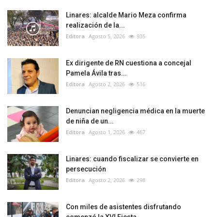
Linares: alcalde Mario Meza confirma
realización de la...
Editora
Agosto 5, 2026
935
Ex dirigente de RN cuestiona a concejal
Pamela Ávila tras...
Editora
Agosto 2, 2026
516
Denuncian negligencia médica en la muerte
de niña de un...
Editora
Agosto 1, 2026
467
Linares: cuando fiscalizar se convierte en
persecución
Editora
Agosto 2, 2026
298
Con miles de asistentes disfrutando
comenzó la XVI Fiesta...