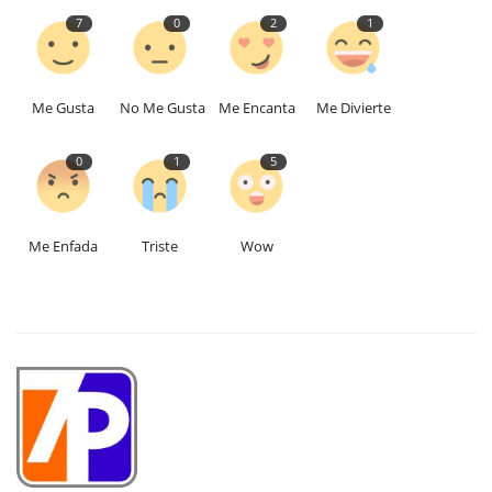
7
0
2
1
Me Gusta
No Me Gusta
Me Encanta
Me Divierte
0
1
5
Me Enfada
Triste
Wow