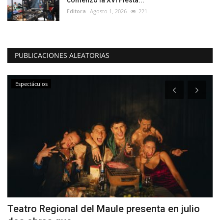
Editora
Agosto 1, 2026
221
PUBLICACIONES ALEATORIAS
Espectáculos
Teatro Regional del Maule presenta en julio
U