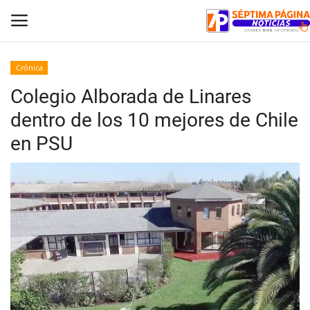
Crónica
Colegio Alborada de Linares
Inicio
dentro de los 10 mejores de Chile
Crónica
en PSU
Policial
Tribunales
Deporte
Política
Espectáculos