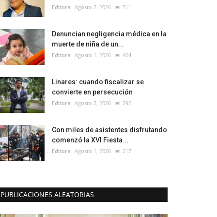
Editora
Agosto 2, 2026
511
Denuncian negligencia médica en la
muerte de niña de un...
Editora
Agosto 1, 2026
464
Linares: cuando fiscalizar se
convierte en persecución
Editora
Agosto 2, 2026
292
Con miles de asistentes disfrutando
comenzó la XVI Fiesta...
Editora
Agosto 1, 2026
217
PUBLICACIONES ALEATORIAS