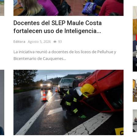
Docentes del SLEP Maule Costa
fortalecen uso de Inteligencia...
Editora
Agosto 5, 2026
93
La iniciativa reunió a docentes de los liceos de Pelluhue y
Bicentenario de Cauquenes...