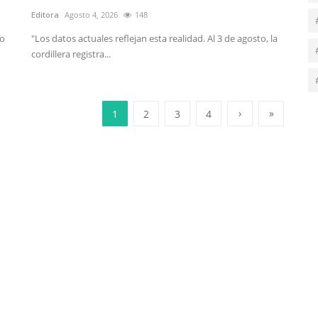
Editora
Agosto 4, 2026
148
mo
"Los datos actuales reflejan esta realidad. Al 3 de agosto, la
cordillera registra...
›
»
1
2
3
4