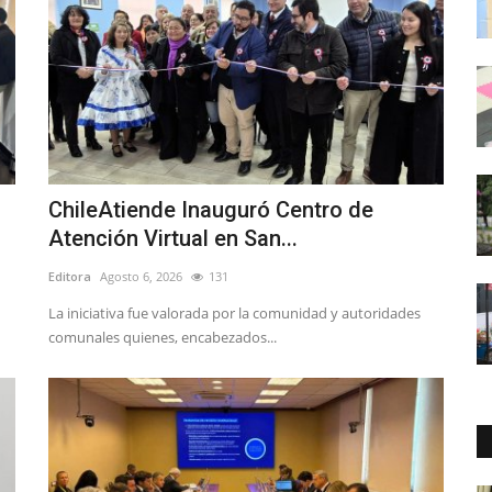
ChileAtiende Inauguró Centro de
Atención Virtual en San...
Editora
Agosto 6, 2026
131
La iniciativa fue valorada por la comunidad y autoridades
comunales quienes, encabezados...