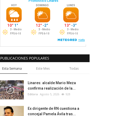
PUBLICACIONES POPULARES
Esta Semana
Este Mes
Todas
Linares: alcalde Mario Meza
confirma realización de la...
Editora
Agosto 5, 2026
928
Ex dirigente de RN cuestiona a
concejal Pamela Ávila tras...