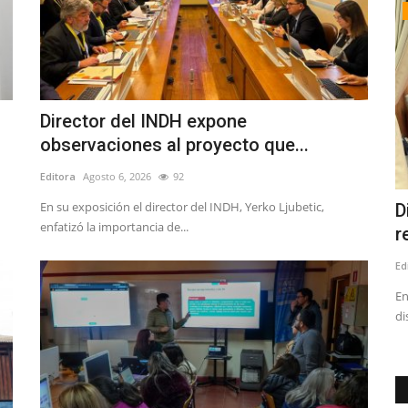
Política
Director del INDH expone
observaciones al proyecto que...
Editora
Agosto 6, 2026
92
En su exposición el director del INDH, Yerko Ljubetic,
 de
Tensión en el PS: Vodanovic desmintió
D
enfatizó la importancia de...
a Cicardini y descartó...
r
Editora
Julio 8, 2026
247
Ed
nocido como
En
di