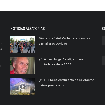
NOTICIAS ALEATORIAS
S
Mindep-IND del Maule dio el vamos a
de
sus talleres sociales...
té
¿Quién es Jorge Alvial?, el nuevo
controlador de la SADP...
l
(VIDEO) Recalentamiento de calefactor
habría provocado...