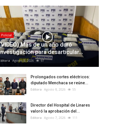
Policial
(VIDEO) Más de un año duró
investigación para desarticular...
Editora
Agosto 8, 2026
97
Prolongados cortes eléctricos:
diputado Menchaca se reúne...
Editora
Agosto 8, 2026
55
Director del Hospital de Linares
valoró la aprobación del...
Editora
Agosto 7, 2026
111