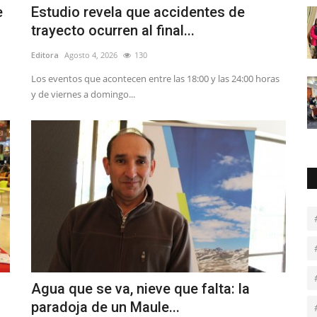
e
Estudio revela que accidentes de
trayecto ocurren al final...
Editora
Agosto 4, 2026
130
Los eventos que acontecen entre las 18:00 y las 24:00 horas
y de viernes a domingo...
Agua que se va, nieve que falta: la
paradoja de un Maule...