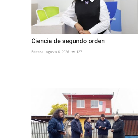
Tribunales
Ciencia de segundo orden
Editora
Agosto 6, 2026
127
Juzgado condena a ex director
Inteligencia del Ejército...
Editora
Julio 1, 2026
240
El INDH actúa como querellante en el caso, co
“Operación Topógrafo”,...