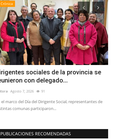
Crónica
Espectáculos
irigentes sociales de la provincia se
Linares: a
eunieron con delegado...
realización 
itora
Agosto 7, 2026
91
Editora
Agosto 5, 
 el marco del Día del Dirigente Social, representantes de
El jefe comunal, 
stintas comunas participaron...
Municipal aproba
PUBLICACIONES RECOMENDADAS