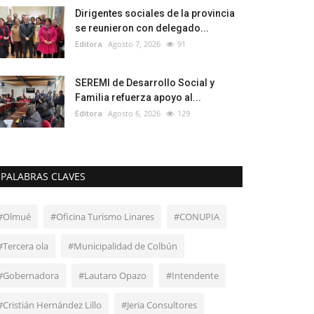
Dirigentes sociales de la provincia
se reunieron con delegado...
Editora
Agosto 7, 2026
91
SEREMI de Desarrollo Social y
Familia refuerza apoyo al...
Editora
Agosto 6, 2026
129
PALABRAS CLAVES
#Olmué
#Oficina Turismo Linares
#CONUPIA
#Tercera ola
#Municipalidad de Colbún
#Gobernadora
#Lautaro Opazo
#Intendente
#Cristián Hernández Lillo
#Jeria Consultores