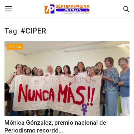
Tag:
#CIPER
Inicio
Crónica
Crónica
Policial
Tribunales
Deporte
Política
Mónica Gónzalez, premio nacional de
Periodismo recordó...
Espectáculos