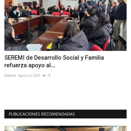
SEREMI de Desarrollo Social y Familia
C
refuerza apoyo al...
p
Editora
Agosto 6, 2026
78
Ed
Co
PUBLICACIONES RECOMENDADAS