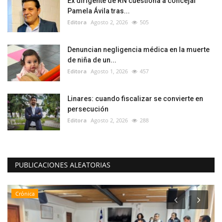
Ex dirigente de RN cuestiona a concejal
Pamela Ávila tras...
Editora
Agosto 2, 2026
505
Denuncian negligencia médica en la muerte
de niña de un...
Editora
Agosto 1, 2026
457
Linares: cuando fiscalizar se convierte en
persecución
Editora
Agosto 2, 2026
288
PUBLICACIONES ALEATORIAS
Crónica