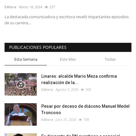
Editora
Marzo 18, 2024
237
La destacada comunicadora y escritora reveló impactantes episodios
de su carrera...
PUBLICACIONES POPULARES
Esta Semana
Este Mes
Todas
Linares: alcalde Mario Meza confirma
realización de la...
Editora
Agosto 5, 2026
900
Pesar por deceso de diácono Manuel Medel
Troncoso
Editora
Julio 31, 2026
708