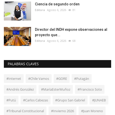
Ciencia de segundo orden
Editora
Agosto 6, 2026
81
Director del INDH expone observaciones al
proyecto que...
Editora
Agosto 6, 2026
68
PALABRAS CLAVES
#Internet
#Chile Vamos
#GORE
#Putagán
#Andrés González
#MaríaEsterMuñoz
#Francisco Soto
#Putú
#Carlos Cabezas
#Grupo San Gabriel
#JUNAEB
#Tribunal Constitucional
#Invierno 2026
#Juan Moreno