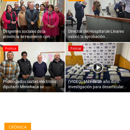
Dirigentes sociales de la
Director del Hospital de Linares
provincia se reunieron con...
valoró la aprobación...
Política
Policial
Prolongados cortes eléctricos:
(VIDEO) Más de un año duró
diputado Menchaca se...
investigación para desarticular...
CRÓNICA