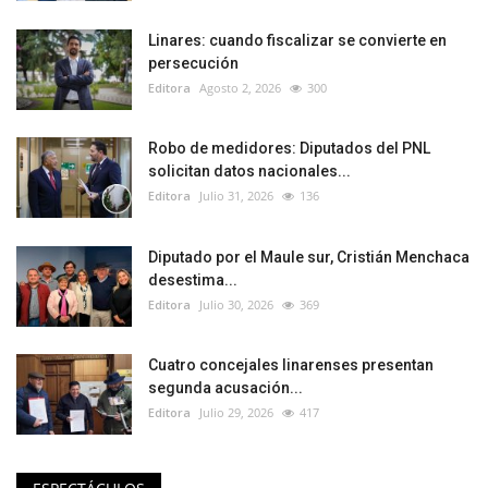
Linares: cuando fiscalizar se convierte en
persecución
Editora
Agosto 2, 2026
300
Robo de medidores: Diputados del PNL
solicitan datos nacionales...
Editora
Julio 31, 2026
136
Diputado por el Maule sur, Cristián Menchaca
desestima...
Editora
Julio 30, 2026
369
Cuatro concejales linarenses presentan
segunda acusación...
Editora
Julio 29, 2026
417