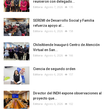
reunieron con delegado...
Editora
Agosto 7, 2026
135
SEREMI de Desarrollo Social y Familia
refuerza apoyo al...
Editora
Agosto 6, 2026
158
ChileAtiende Inauguró Centro de Atención
Virtual en San...
Editora
Agosto 6, 2026
166
Ciencia de segundo orden
Editora
Agosto 6, 2026
157
Director del INDH expone observaciones al
proyecto que...
Editora
Agosto 6, 2026
102