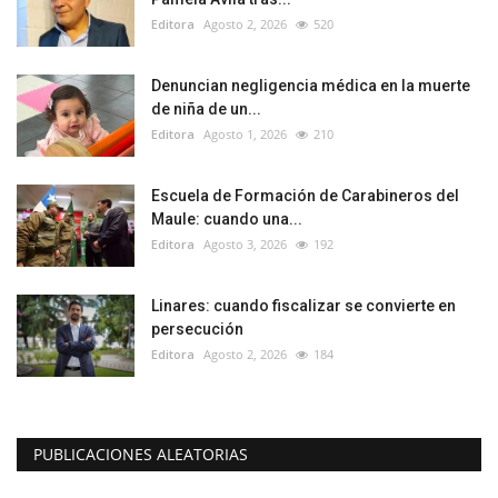
Editora
Agosto 2, 2026
520
Denuncian negligencia médica en la muerte
de niña de un...
Editora
Agosto 1, 2026
210
Escuela de Formación de Carabineros del
Maule: cuando una...
Editora
Agosto 3, 2026
192
Linares: cuando fiscalizar se convierte en
persecución
Editora
Agosto 2, 2026
184
PUBLICACIONES ALEATORIAS