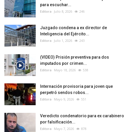
para escuchar...
Editora
Julio 8, 2026
246
Juzgado condena a ex director de
Inteligencia del Ejército...
Editora
Julio 1, 2026
243
(VIDEO) Prisión preventiva para dos
imputados por crimen...
Editora
Mayo 18, 2026
538
Internación provisoria para joven que
perpetró sendos robos...
Editora
Mayo 9, 2026
551
Veredicto condenatorio para ex carabinero
por falsificación...
Editora
Mayo 7, 2026
878