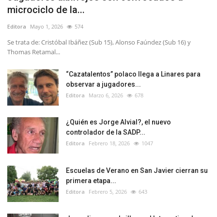
microciclo de la...
Editora
Mayo 1, 2026
574
Se trata de: Cristóbal Ibáñez (Sub 15), Alonso Faúndez (Sub 16) y
Thomas Retamal...
“Cazatalentos” polaco llega a Linares para
observar a jugadores...
Editora
Marzo 6, 2026
678
¿Quién es Jorge Alvial?, el nuevo
controlador de la SADP...
Editora
Febrero 18, 2026
1047
Escuelas de Verano en San Javier cierran su
primera etapa...
Editora
Febrero 5, 2026
643