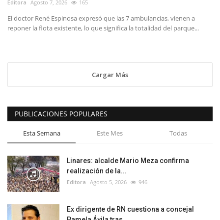
Editora
Agosto 7, 2026
165
El doctor René Espinosa expresó que las 7 ambulancias, vienen a
reponer la flota existente, lo que significa la totalidad del parque...
Cargar Más
PUBLICACIONES POPULARES
Esta Semana
Este Mes
Todas
Linares: alcalde Mario Meza confirma
realización de la...
Editora
Agosto 5, 2026
946
Ex dirigente de RN cuestiona a concejal
Pamela Ávila tras...