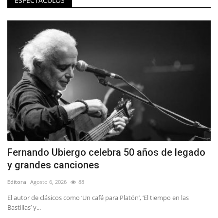
ESPECTÁCULOS
Fernando Ubiergo celebra 50 años de legado
y grandes canciones
Editora
Agosto 6, 2026
88
El autor de clásicos como ‘Un café para Platón’, ‘El tiempo en las
Bastillas’ y...