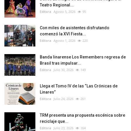
Teatro Regional...
Editora
Agosto 5, 2026
95
Con miles de asistentes disfrutando
comenzó la XVI Fiesta...
Editora
Agosto 1, 2026
220
Banda linarense Los Remembers regresa de
Brasil tras impulsar...
Editora
Julio 30, 2026
149
Llega el Tomo IV de las “Las Crónicas de
Linares”
Editora
Julio 24, 2026
261
TRM presenta una propuesta escénica sobre
reciclaje que...
Editora
Julio 23, 2026
164