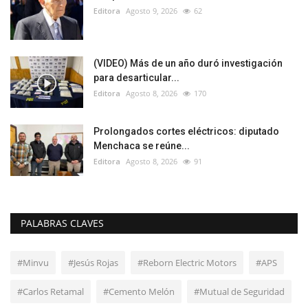
Editora
Agosto 9, 2026
62
(VIDEO) Más de un año duró investigación
para desarticular...
Editora
Agosto 8, 2026
170
Prolongados cortes eléctricos: diputado
Menchaca se reúne...
Editora
Agosto 8, 2026
91
PALABRAS CLAVES
#Minvu
#Jesús Rojas
#Reborn Electric Motors
#APS
#Carlos Retamal
#Cemento Melón
#Mutual de Seguridad