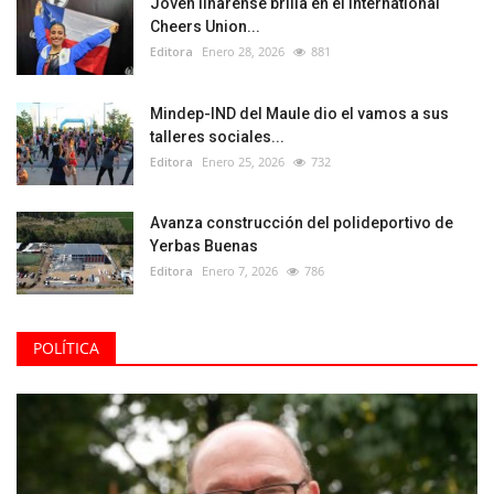
Joven linarense brilla en el International
Cheers Union...
Editora
Enero 28, 2026
881
Mindep-IND del Maule dio el vamos a sus
talleres sociales...
Editora
Enero 25, 2026
732
Avanza construcción del polideportivo de
Yerbas Buenas
Editora
Enero 7, 2026
786
POLÍTICA