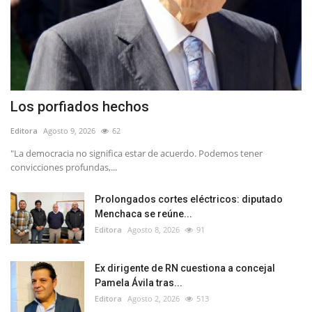
Los porfiados hechos
Editora
Agosto 9, 2026
62
"La democracia no significa estar de acuerdo. Podemos tener
convicciones profundas,...
Prolongados cortes eléctricos: diputado
Menchaca se reúne...
Editora
Agosto 8, 2026
91
Ex dirigente de RN cuestiona a concejal
Pamela Ávila tras...
Editora
Agosto 2, 2026
513