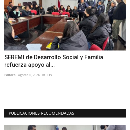
SEREMI de Desarrollo Social y Familia
(
refuerza apoyo al...
d
Editora
Agosto 6, 2026
119
Ed
ca
En
Bi
PUBLICACIONES RECOMENDADAS