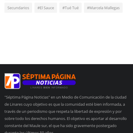
Secundarios
#El Sauce
#Tué Tué
#Marcela Mallegas
"Séptima Página Noticias" en un Medio de Comunicación de la ciudad
de Linares cuyo objetivo es que la comunidad esté bien informada, a
través de un periodismo que respeta la libertad de expresión y por
sobre todo los derechos humanos. El objetivo es aportar al desarrollo
constante del Maule sur, el que ha sido gravemente postergado
durante los últimos 50 años.