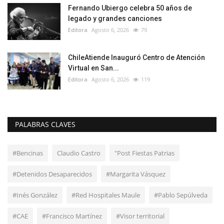
Fernando Ubiergo celebra 50 años de
legado y grandes canciones
Editora
Agosto 6, 2026
79
ChileAtiende Inauguró Centro de Atención
Virtual en San...
Editora
Agosto 6, 2026
119
PALABRAS CLAVES
#Bencinas
Claudio Castro
"Post Fiestas Patrias
#Detenidos Desaparecidos
#Margarita Vásquez
#Inés González
#Red Hospitales Maule
#Pablo Sepúlveda
#CAE
#Francisco Martínez
#Visor territorial