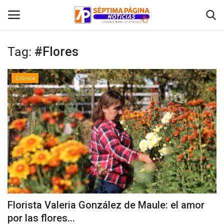
Tag:
#Flores
Inicio
Crónica
Crónica
Policial
Tribunales
Deporte
Política
Florista Valeria González de Maule: el amor
por las flores...
Espectáculos