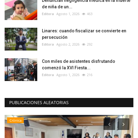
Denuncian negligencia médica en la muerte
de niña de un...
Editora
Agosto 1, 2026
463
Linares: cuando fiscalizar se convierte en
persecución
Editora
Agosto 2, 2026
292
Con miles de asistentes disfrutando
comenzó la XVI Fiesta...
Editora
Agosto 1, 2026
216
PUBLICACIONES ALEATORIAS
Crónica