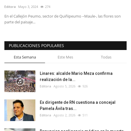
Editora
Mayo 3, 2024
274
En el Callejón Peumo, sector de Quiñipeumo –Maule-, las flores son
parte del paisaje...
PUBLICACIONES POPULARES
Esta Semana
Este Mes
Todas
Linares: alcalde Mario Meza confirma
realización de la...
Editora
Agosto 5, 2026
926
Ex dirigente de RN cuestiona a concejal
Pamela Ávila tras...
Editora
Agosto 2, 2026
511