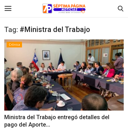
Tag:
#Ministra del Trabajo
Inicio
Crónica
Crónica
Policial
Tribunales
Deporte
Política
Ministra del Trabajo entregó detalles del
pago del Aporte...
Espectáculos