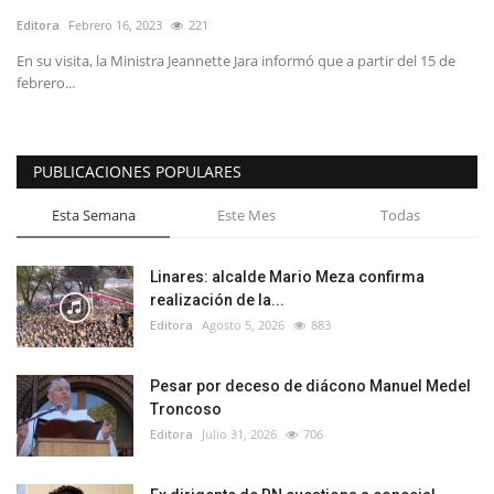
Editora
Febrero 16, 2023
221
En su visita, la Ministra Jeannette Jara informó que a partir del 15 de
febrero...
PUBLICACIONES POPULARES
Esta Semana
Este Mes
Todas
Linares: alcalde Mario Meza confirma
realización de la...
Editora
Agosto 5, 2026
883
Pesar por deceso de diácono Manuel Medel
Troncoso
Editora
Julio 31, 2026
706