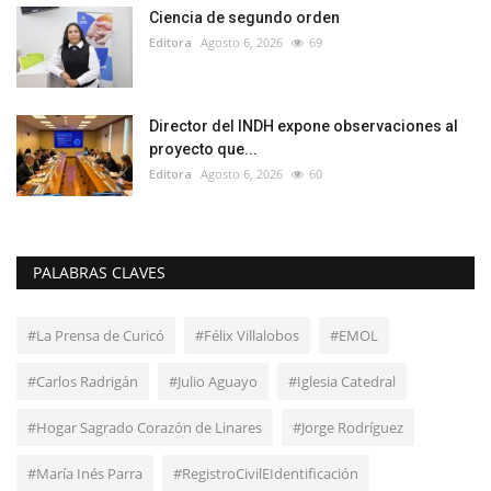
Ciencia de segundo orden
Editora
Agosto 6, 2026
69
Director del INDH expone observaciones al
proyecto que...
Editora
Agosto 6, 2026
60
PALABRAS CLAVES
#La Prensa de Curicó
#Félix Villalobos
#EMOL
#Carlos Radrigán
#Julio Aguayo
#Iglesia Catedral
#Hogar Sagrado Corazón de Linares
#Jorge Rodríguez
#María Inés Parra
#RegistroCivilEIdentificación