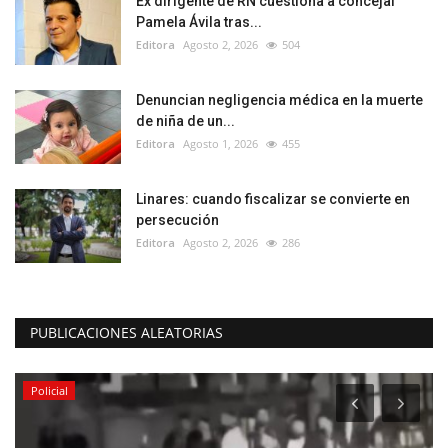
Ex dirigente de RN cuestiona a concejal
Pamela Ávila tras...
Editora
Agosto 2, 2026
504
Denuncian negligencia médica en la muerte
de niña de un...
Editora
Agosto 1, 2026
455
Linares: cuando fiscalizar se convierte en
persecución
Editora
Agosto 2, 2026
286
PUBLICACIONES ALEATORIAS
Policial