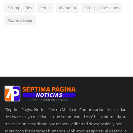
#Cumpleaños
#Aula
#Bandera
#Colegio Salesianos
#Lorena Rojas
"Séptima Página Noticias" en un Medio de Comunicación de la ciudad
de Linares cuyo objetivo es que la comunidad esté bien informada, a
través de un periodismo que respeta la libertad de expresión y por
sobre todo los derechos humanos. El objetivo es aportar al desarrollo