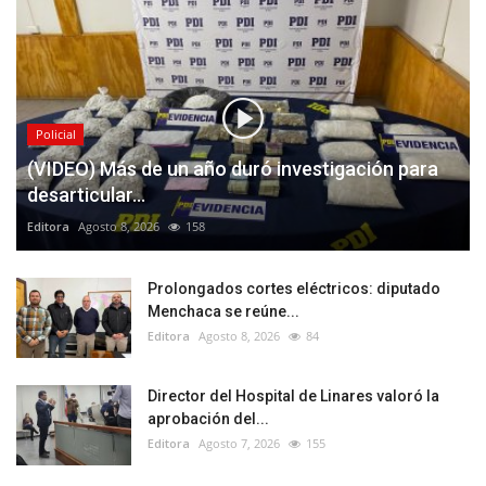
Policial
(VIDEO) Más de un año duró investigación para
desarticular...
Editora
Agosto 8, 2026
158
Prolongados cortes eléctricos: diputado
Menchaca se reúne...
Editora
Agosto 8, 2026
84
Director del Hospital de Linares valoró la
aprobación del...
Editora
Agosto 7, 2026
155