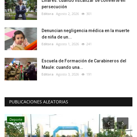
Linares: cuando fiscalizar se convierte en
persecución
Editora
Agosto 2, 2026
301
Denuncian negligencia médica en la muerte
de niña de un...
Editora
Agosto 1, 2026
241
Escuela de Formación de Carabineros del
Maule: cuando una...
Editora
Agosto 3, 2026
191
PUBLICACIONES ALEATORIAS
Deporte