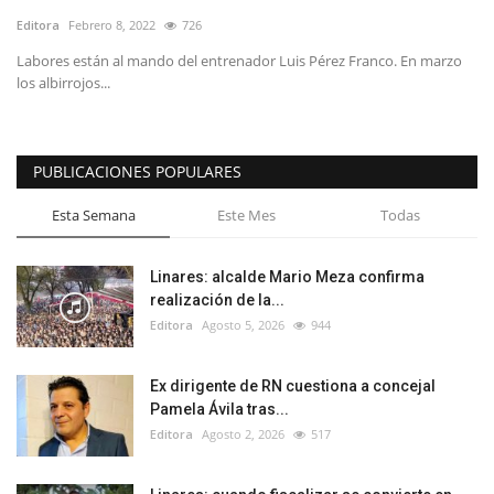
Editora
Febrero 8, 2022
726
Labores están al mando del entrenador Luis Pérez Franco. En marzo
los albirrojos...
PUBLICACIONES POPULARES
Esta Semana
Este Mes
Todas
Linares: alcalde Mario Meza confirma
realización de la...
Editora
Agosto 5, 2026
944
Ex dirigente de RN cuestiona a concejal
Pamela Ávila tras...
Editora
Agosto 2, 2026
517