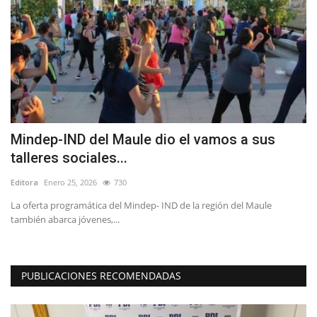
Mindep-IND del Maule dio el vamos a sus
A
talleres sociales...
V
Editora
Enero 25, 2026
730
Ed
La oferta programática del Mindep- IND de la región del Maule
El
también abarca jóvenes,...
di
PUBLICACIONES RECOMENDADAS