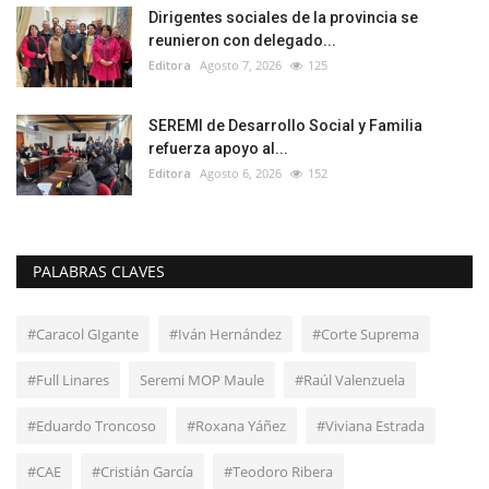
Dirigentes sociales de la provincia se
reunieron con delegado...
Editora
Agosto 7, 2026
125
SEREMI de Desarrollo Social y Familia
refuerza apoyo al...
Editora
Agosto 6, 2026
152
PALABRAS CLAVES
#Caracol GIgante
#Iván Hernández
#Corte Suprema
#Full Linares
Seremi MOP Maule
#Raúl Valenzuela
#Eduardo Troncoso
#Roxana Yáñez
#Viviana Estrada
#CAE
#Cristián García
#Teodoro Ribera