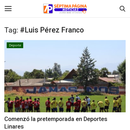
Tag:
#Luis Pérez Franco
Inicio
Deporte
Crónica
Policial
Tribunales
Deporte
Política
Comenzó la pretemporada en Deportes
Linares
Espectáculos