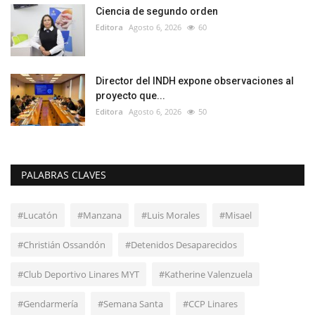
Ciencia de segundo orden
Editora
Agosto 6, 2026
60
Director del INDH expone observaciones al
proyecto que...
Editora
Agosto 6, 2026
50
PALABRAS CLAVES
#Lucatón
#Manzana
#Luis Morales
#Misael
#Christián Ossandón
#Detenidos Desaparecidos
#Club Deportivo Linares MYT
#Katherine Valenzuela
#Gendarmería
#Semana Santa
#CCP Linares