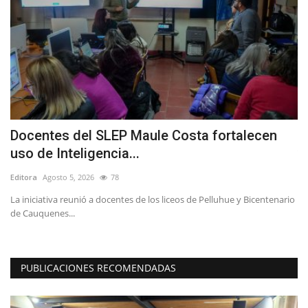
Docentes del SLEP Maule Costa fortalecen
M
uso de Inteligencia...
v
Editora
Agosto 5, 2026
78
Ed
La iniciativa reunió a docentes de los liceos de Pelluhue y Bicentenario
La
de Cauquenes...
in
PUBLICACIONES RECOMENDADAS