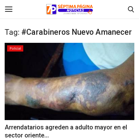
Tag:
#Carabineros Nuevo Amanecer
Inicio
Policial
Crónica
Policial
Tribunales
Deporte
Política
Arrendatarios agreden a adulto mayor en el
sector oriente...
Espectáculos