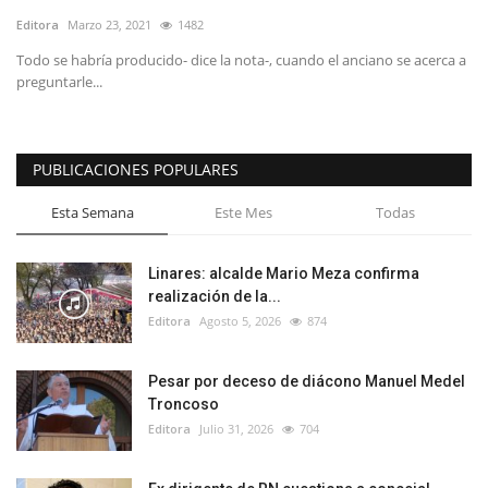
Editora
Marzo 23, 2021
1482
Todo se habría producido- dice la nota-, cuando el anciano se acerca a
preguntarle...
PUBLICACIONES POPULARES
Esta Semana
Este Mes
Todas
Linares: alcalde Mario Meza confirma
realización de la...
Editora
Agosto 5, 2026
874
Pesar por deceso de diácono Manuel Medel
Troncoso
Editora
Julio 31, 2026
704