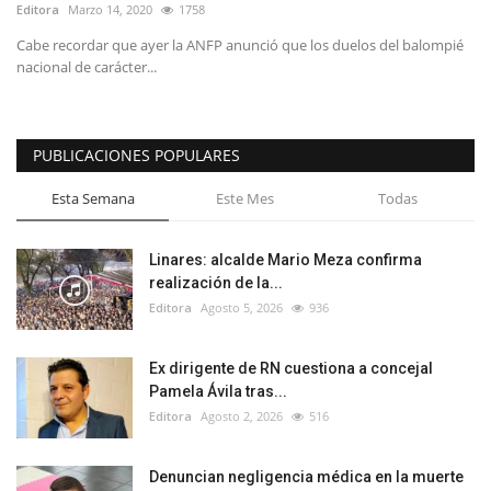
Editora
Marzo 14, 2020
1758
Cabe recordar que ayer la ANFP anunció que los duelos del balompié
nacional de carácter...
PUBLICACIONES POPULARES
Esta Semana
Este Mes
Todas
Linares: alcalde Mario Meza confirma
realización de la...
Editora
Agosto 5, 2026
936
Ex dirigente de RN cuestiona a concejal
Pamela Ávila tras...
Editora
Agosto 2, 2026
516
Denuncian negligencia médica en la muerte