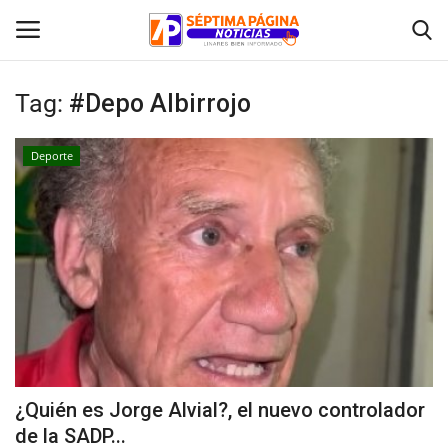
Tag:
#Depo Albirrojo
Inicio
Deporte
Crónica
Policial
Tribunales
Deporte
Política
¿Quién es Jorge Alvial?, el nuevo controlador
de la SADP...
Espectáculos