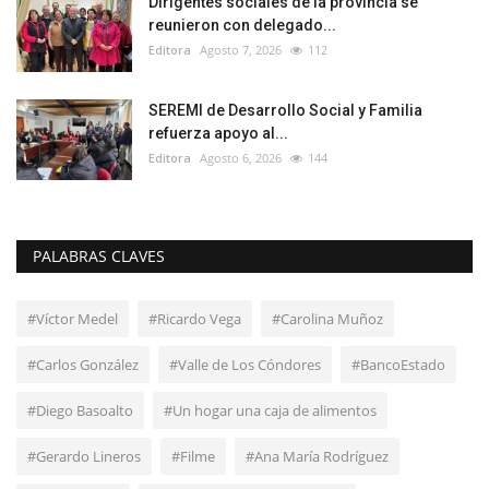
Dirigentes sociales de la provincia se
reunieron con delegado...
Editora
Agosto 7, 2026
112
SEREMI de Desarrollo Social y Familia
refuerza apoyo al...
Editora
Agosto 6, 2026
144
PALABRAS CLAVES
#Víctor Medel
#Ricardo Vega
#Carolina Muñoz
#Carlos González
#Valle de Los Cóndores
#BancoEstado
#Diego Basoalto
#Un hogar una caja de alimentos
#Gerardo Lineros
#Filme
#Ana María Rodríguez