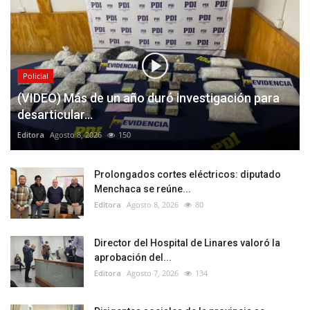
Policial
(VIDEO) Más de un año duró investigación para
desarticular...
Editora
Agosto 8, 2026
150
Prolongados cortes eléctricos: diputado
Menchaca se reúne...
Editora
Agosto 8, 2026
80
Director del Hospital de Linares valoró la
aprobación del...
Editora
Agosto 7, 2026
134