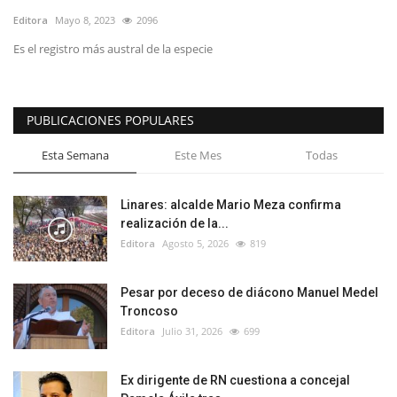
Editora
Mayo 8, 2023
2096
Es el registro más austral de la especie
PUBLICACIONES POPULARES
Esta Semana
Este Mes
Todas
Linares: alcalde Mario Meza confirma
realización de la...
Editora
Agosto 5, 2026
819
Pesar por deceso de diácono Manuel Medel
Troncoso
Editora
Julio 31, 2026
699
Ex dirigente de RN cuestiona a concejal