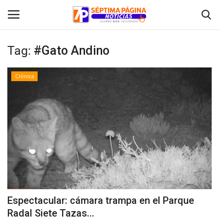
Tag:
#Gato Andino
Inicio
Crónica
Crónica
Policial
Tribunales
Deporte
Política
Espectacular: cámara trampa en el Parque
Radal Siete Tazas...
Espectáculos