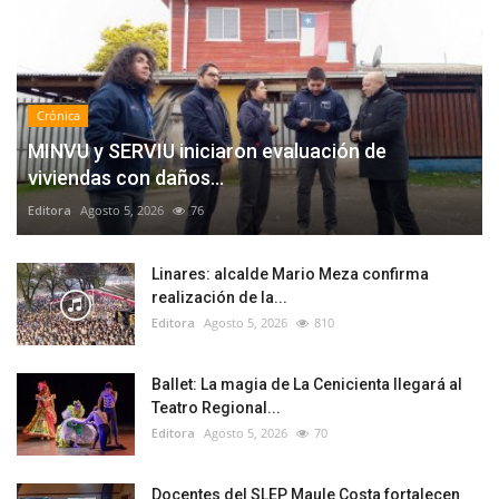
Crónica
MINVU y SERVIU iniciaron evaluación de
viviendas con daños...
Editora
Agosto 5, 2026
76
Linares: alcalde Mario Meza confirma
realización de la...
Editora
Agosto 5, 2026
810
Ballet: La magia de La Cenicienta llegará al
Teatro Regional...
Editora
Agosto 5, 2026
70
Docentes del SLEP Maule Costa fortalecen