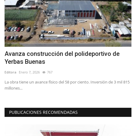
Avanza construcción del polideportivo de
O
Yerbas Buenas
d
Editora
Enero 7, 2026
767
Ed
n
La obra tiene un avance físico del 58 por ciento. Inversión de 3 mil 815
Pe
millones...
int
PUBLICACIONES RECOMENDADAS