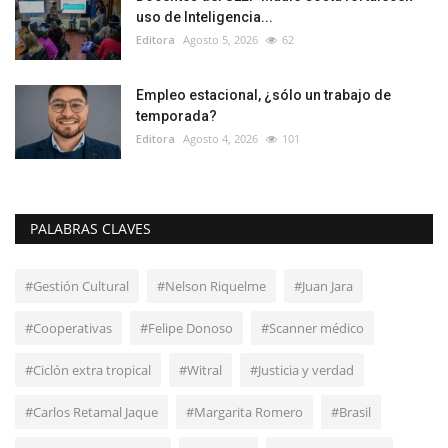
uso de Inteligencia...
Editora
Agosto 5, 2026
62
Empleo estacional, ¿sólo un trabajo de
temporada?
Editora
Agosto 4, 2026
101
PALABRAS CLAVES
#Gestión Cultural
#Nelson Riquelme
#Juan Jara
#Cooperativas
#Felipe Donoso
#Scanner médico
#Ciclón extra tropical
#Witral
#Justicia y verdad
#Carlos Retamal Jaque
#Margarita Romero
#Brasil