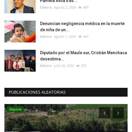
Pamela Ávila tras...
Editora
Agosto 2, 2026
489
Denuncian negligencia médica en la muerte
de niña de un...
Editora
Agosto 1, 2026
443
Diputado por el Maule sur, Cristián Menchaca
desestima...
Editora
Julio 30, 2026
355
PUBLICACIONES ALEATORIAS
Deporte