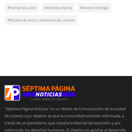
#Fernanda León
#Andrea Arjona
#Seremi Energía
#Museo de Arte y Artesanía de Linares
"Séptima Página Noticias" en un Medio de Comunicación de la ciudad
de Linares cuyo objetivo es que la comunidad esté bien informada, a
través de un periodismo que respeta la libertad de expresión y por
sobre todo los derechos humanos. El objetivo es aportar al desarrollo