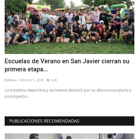
o
Escuelas de Verano en San Javier cierran su
A
primera etapa...
V
Editora
Febrero 5, 2026
638
Ed
La iniciativa deportiva y recreativa destacó por su alta convocatoria y
El
ya proyecta...
di
PUBLICACIONES RECOMENDADAS