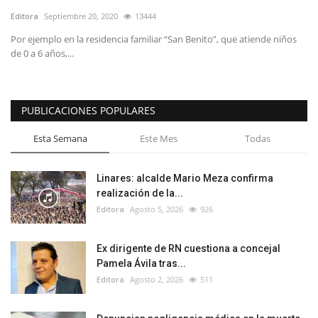
Editora
Septiembre 20, 2020
13444
Por ejemplo en la residencia familiar “San Benito”, que atiende niños
de 0 a 6 años,...
PUBLICACIONES POPULARES
Esta Semana
Este Mes
Todas
Linares: alcalde Mario Meza confirma
realización de la...
Editora
Agosto 5, 2026
926
Ex dirigente de RN cuestiona a concejal
Pamela Ávila tras...
Editora
Agosto 2, 2026
511