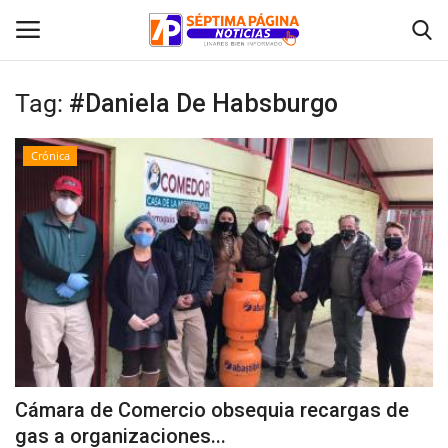
Tag:
#Daniela De Habsburgo
Inicio
Crónica
Crónica
Policial
Tribunales
Deporte
Política
Cámara de Comercio obsequia recargas de
gas a organizaciones...
Espectáculos