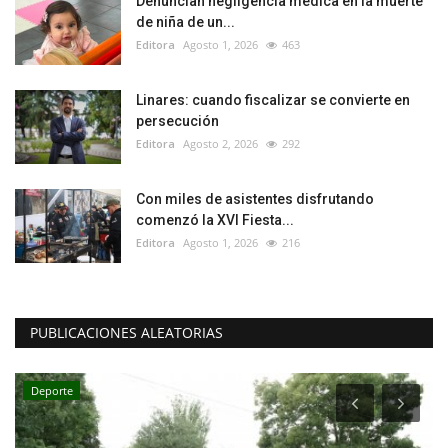
Denuncian negligencia médica en la muerte
de niña de un...
Editora
Agosto 1, 2026
463
Linares: cuando fiscalizar se convierte en
persecución
Editora
Agosto 2, 2026
292
Con miles de asistentes disfrutando
comenzó la XVI Fiesta...
Editora
Agosto 1, 2026
216
PUBLICACIONES ALEATORIAS
Deporte