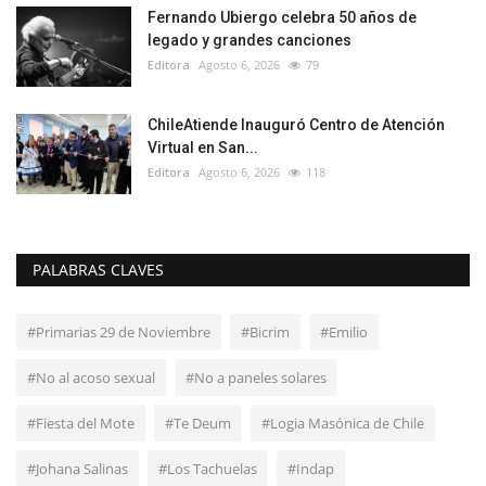
Fernando Ubiergo celebra 50 años de
legado y grandes canciones
Editora
Agosto 6, 2026
79
ChileAtiende Inauguró Centro de Atención
Virtual en San...
Editora
Agosto 6, 2026
118
PALABRAS CLAVES
#Primarias 29 de Noviembre
#Bicrim
#Emilio
#No al acoso sexual
#No a paneles solares
#Fiesta del Mote
#Te Deum
#Logia Masónica de Chile
#Johana Salinas
#Los Tachuelas
#Indap