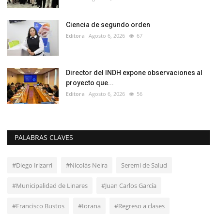
Ciencia de segundo orden
Editora
Agosto 6, 2026
67
Director del INDH expone observaciones al
proyecto que...
Editora
Agosto 6, 2026
56
PALABRAS CLAVES
#Diego Irizarri
#Nicolás Neira
Seremi de Salud
#Municipalidad de Linares
#Juan Carlos García
#Francisco Bustos
#Iorana
#Regreso a clases