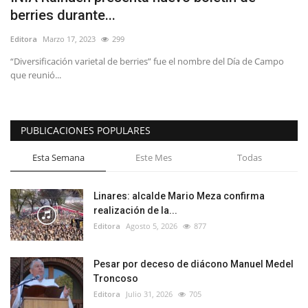
berries durante...
Editora
Marzo 17, 2023
299
“Diversificación varietal de berries” fue el nombre del Día de Campo
que reunió...
PUBLICACIONES POPULARES
Esta Semana
Este Mes
Todas
Linares: alcalde Mario Meza confirma
realización de la...
Editora
Agosto 5, 2026
877
Pesar por deceso de diácono Manuel Medel
Troncoso
Editora
Julio 31, 2026
705