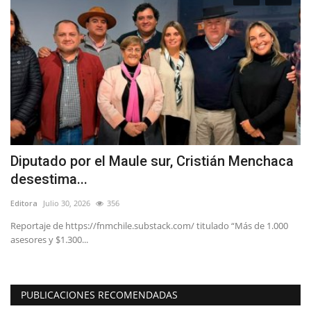
Diputado por el Maule sur, Cristián Menchaca
T
desestima...
C
Editora
Julio 30, 2026
356
Ed
Reportaje de https://fnmchile.substack.com/ titulado “Más de 1.000
La
asesores y $1.300...
de
PUBLICACIONES RECOMENDADAS