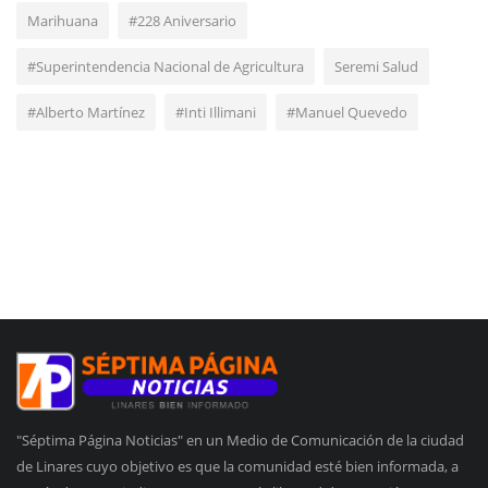
Marihuana
#228 Aniversario
#Superintendencia Nacional de Agricultura
Seremi Salud
#Alberto Martínez
#Inti Illimani
#Manuel Quevedo
"Séptima Página Noticias" en un Medio de Comunicación de la ciudad
de Linares cuyo objetivo es que la comunidad esté bien informada, a