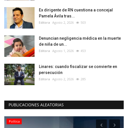
Ex dirigente de RN cuestiona a concejal
Pamela Ávila tras...
Editora
Agosto 2, 2026
503
Denuncian negligencia médica en la muerte
de niña de un...
Editora
Agosto 1, 2026
453
Linares: cuando fiscalizar se convierte en
persecución
Editora
Agosto 2, 2026
285
PUBLICACIONES ALEATORIAS
Política