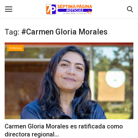
Tag:
#Carmen Gloria Morales
Inicio
Crónica
Crónica
Policial
Tribunales
Deporte
Política
Carmen Gloria Morales es ratificada como
directora regional...
Espectáculos