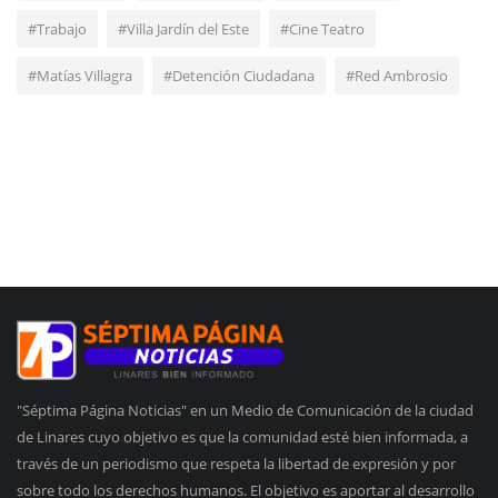
#Trabajo
#Villa Jardín del Este
#Cine Teatro
#Matías Villagra
#Detención Ciudadana
#Red Ambrosio
"Séptima Página Noticias" en un Medio de Comunicación de la ciudad
de Linares cuyo objetivo es que la comunidad esté bien informada, a
través de un periodismo que respeta la libertad de expresión y por
sobre todo los derechos humanos. El objetivo es aportar al desarrollo