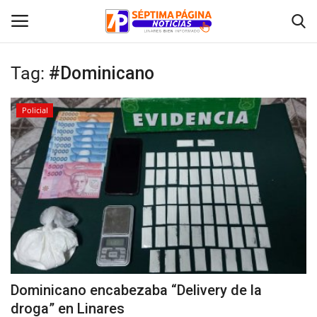
Tag:
#Dominicano
Inicio
Policial
Crónica
Policial
Tribunales
Deporte
Política
Dominicano encabezaba “Delivery de la
droga” en Linares
Espectáculos