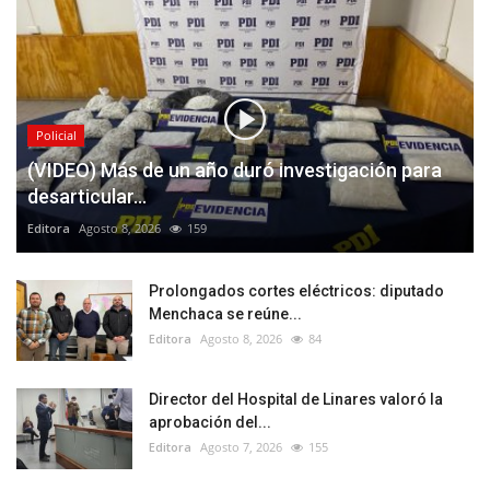
Policial
(VIDEO) Más de un año duró investigación para
desarticular...
Editora
Agosto 8, 2026
159
Prolongados cortes eléctricos: diputado
Menchaca se reúne...
Editora
Agosto 8, 2026
84
Director del Hospital de Linares valoró la
aprobación del...
Editora
Agosto 7, 2026
155