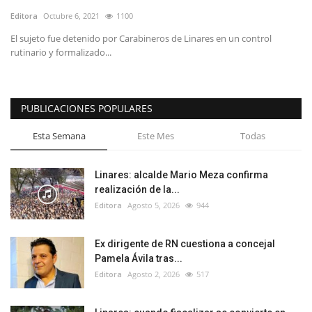
Editora
Octubre 6, 2021
1100
El sujeto fue detenido por Carabineros de Linares en un control
rutinario y formalizado...
PUBLICACIONES POPULARES
Esta Semana
Este Mes
Todas
Linares: alcalde Mario Meza confirma
realización de la...
Editora
Agosto 5, 2026
944
Ex dirigente de RN cuestiona a concejal
Pamela Ávila tras...
Editora
Agosto 2, 2026
517