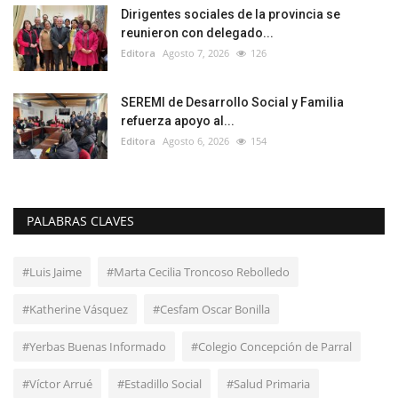
Dirigentes sociales de la provincia se
reunieron con delegado...
Editora
Agosto 7, 2026
126
SEREMI de Desarrollo Social y Familia
refuerza apoyo al...
Editora
Agosto 6, 2026
154
PALABRAS CLAVES
#Luis Jaime
#Marta Cecilia Troncoso Rebolledo
#Katherine Vásquez
#Cesfam Oscar Bonilla
#Yerbas Buenas Informado
#Colegio Concepción de Parral
#Víctor Arrué
#Estadillo Social
#Salud Primaria