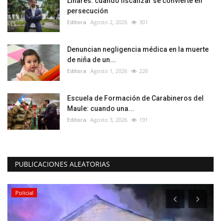
Linares: cuando fiscalizar se convierte en
persecución
Editora
Agosto 2, 2026
301
Denuncian negligencia médica en la muerte
de niña de un...
Editora
Agosto 1, 2026
226
Escuela de Formación de Carabineros del
Maule: cuando una...
Editora
Agosto 3, 2026
191
PUBLICACIONES ALEATORIAS
Policial