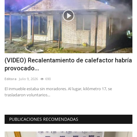
(VIDEO) Recalentamiento de calefactor habría
P
provocado...
M
Editora
Julio 9, 2026
690
Ed
El inmueble estaba sin moradores. Al lugar, kilómetro 17, se
Du
trasladaron voluntarios...
si
PUBLICACIONES RECOMENDADAS