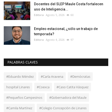
Docentes del SLEP Maule Costa fortalecen
uso de Inteligencia...
Editora
Agosto 5, 2026
60
Empleo estacional, ¿sólo un trabajo de
temporada?
Editora
Agosto 4, 2026
97
PALABRAS CLAVES
#Eduardo Méndez
#Carla Aravena
#Demócratas
hospital Linares
#Coexca
#Caso Catita Vásquez
#Pequeños Campesinos
#Gobernadora del Maule
#Camila Martínez
#Colegio Concepción de Linares