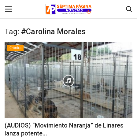
Tag:
#Carolina Morales
Inicio
Crónica
Crónica
Policial
Tribunales
Deporte
Política
(AUDIOS) “Movimiento Naranja” de Linares
lanza potente...
Espectáculos