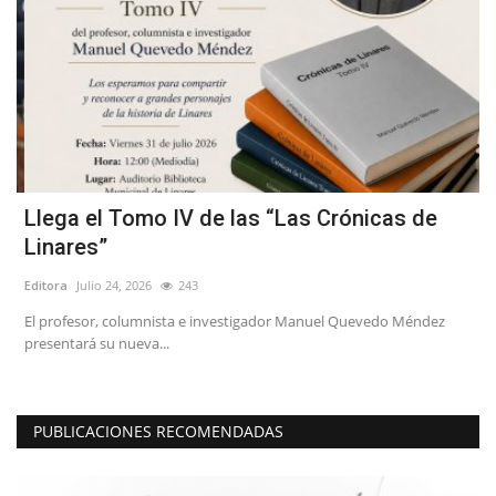
Llega el Tomo IV de las “Las Crónicas de
C
Linares”
r
Editora
Julio 24, 2026
243
Ed
El profesor, columnista e investigador Manuel Quevedo Méndez
Es
presentará su nueva...
de
PUBLICACIONES RECOMENDADAS