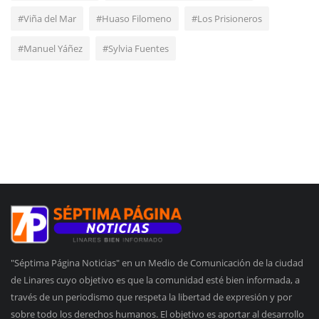
#Viña del Mar
#Huaso Filomeno
#Los Prisioneros
#Manuel Yáñez
#Sylvia Fuentes
"Séptima Página Noticias" en un Medio de Comunicación de la ciudad
de Linares cuyo objetivo es que la comunidad esté bien informada, a
través de un periodismo que respeta la libertad de expresión y por
sobre todo los derechos humanos. El objetivo es aportar al desarrollo