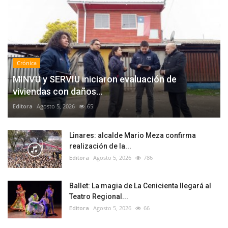
Crónica
MINVU y SERVIU iniciaron evaluación de
viviendas con daños...
Editora
Agosto 5, 2026
65
Linares: alcalde Mario Meza confirma
realización de la...
Editora
Agosto 5, 2026
786
Ballet: La magia de La Cenicienta llegará al
Teatro Regional...
Editora
Agosto 5, 2026
66