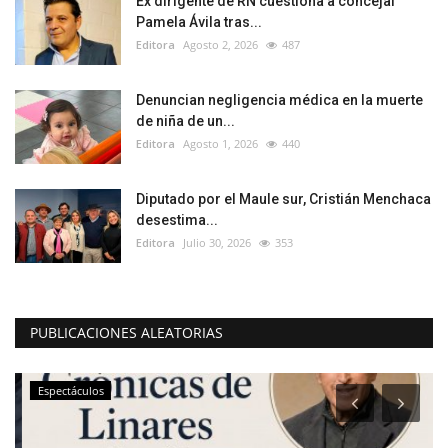
Ex dirigente de RN cuestiona a concejal
Pamela Ávila tras...
Editora
Agosto 2, 2026
487
Denuncian negligencia médica en la muerte
de niña de un...
Editora
Agosto 1, 2026
440
Diputado por el Maule sur, Cristián Menchaca
desestima...
Editora
Julio 30, 2026
353
PUBLICACIONES ALEATORIAS
Espectáculos