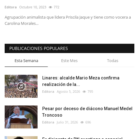
Editora
Octubre 10, 2023
772
Agrupación animalista que lidera Priscila Jaque y tiene como vocera a
Carolina Morales...
PUBLICACIONES POPULARES
Esta Semana
Este Mes
Todas
Linares: alcalde Mario Meza confirma
realización de la...
Editora
Agosto 5, 2026
795
Pesar por deceso de diácono Manuel Medel
Troncoso
Editora
Julio 31, 2026
696