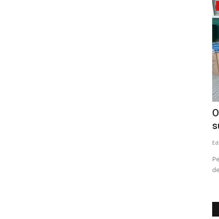
Crónica
Docentes del SLEP Maule Costa
O
.
fortalecen uso de Inteligencia...
s
Editora
Agosto 5, 2026
79
Ed
etic,
La iniciativa reunió a docentes de los liceos de Pelluhue y
Pe
Bicentenario de Cauquenes...
de