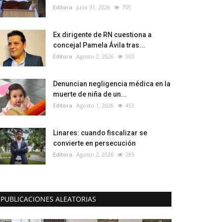
Editora
Julio 31, 2026
705
Ex dirigente de RN cuestiona a
concejal Pamela Ávila tras...
Editora
Agosto 2, 2026
503
Denuncian negligencia médica en la
muerte de niña de un...
Editora
Agosto 1, 2026
453
Linares: cuando fiscalizar se
convierte en persecución
Editora
Agosto 2, 2026
285
PUBLICACIONES ALEATORIAS