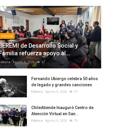
Crónica
SEREMI de Desarrollo Social y
Familia refuerza apoyo al...
Editora
Agosto 6, 2026
67
Fernando Ubiergo celebra 50 años
de legado y grandes canciones
Editora
Agosto 6, 2026
57
ChileAtiende Inauguró Centro de
Atención Virtual en San...
Editora
Agosto 6, 2026
70