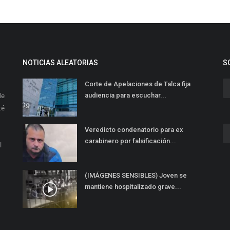
NOTICIAS ALEATORIAS
S
Corte de Apelaciones de Talca fija
de
audiencia para escuchar...
té
Veredicto condenatorio para ex
carabinero por falsificación...
l
(IMÁGENES SENSIBLES) Joven se
mantiene hospitalizado grave...