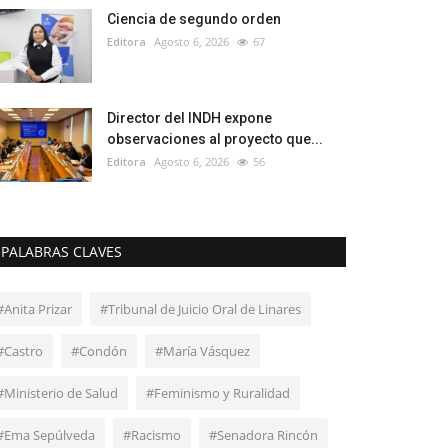
Ciencia de segundo orden
Editora
Agosto 6, 2026
67
Director del INDH expone
observaciones al proyecto que...
Editora
Agosto 6, 2026
56
PALABRAS CLAVES
#Anita Prizar
#Tribunal de Juicio Oral de Linares
#Castro
#Condón
#María Vásquez
#Ministerio de Salud
#Feminismo y Ruralidad
#Ema Sepúlveda
#Racismo
#Senadora Rincón