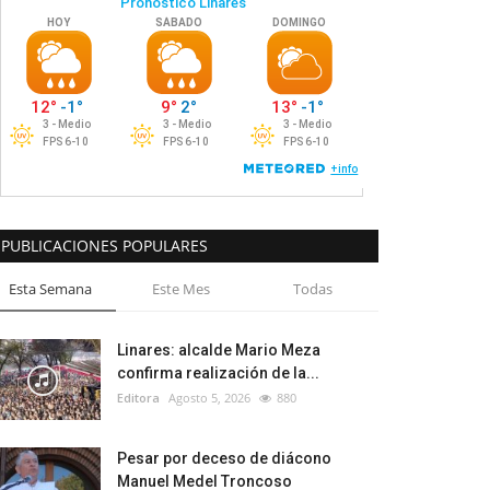
PUBLICACIONES POPULARES
Esta Semana
Este Mes
Todas
Linares: alcalde Mario Meza
confirma realización de la...
Editora
Agosto 5, 2026
880
Pesar por deceso de diácono
Manuel Medel Troncoso