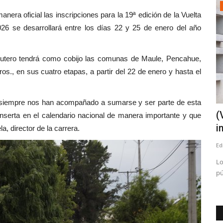
Deporte
 las inscripciones para la 19ª edición de la Vuelta
6 se desarrollará entre los días 22 y 25 de enero del año
 rutero tendrá como cobijo las comunas de Maule, Pencahue,
os., en sus cuatro etapas, a partir del 22 de enero y hasta el
e siempre nos han acompañado a sumarse y ser parte de esta
portivo
“Cazatalentos” polaco llega a Linares
(
 inserta en el calendario nacional de manera importante y que
para observar a jugadores...
i
a, director de la carrera.
Editora
Marzo 6, 2026
675
Ed
 Inversión de
Bartek Oledzki, fue recibido hoy día en el Aeropuerto de
Lo
Santiago, por el controlador...
pú