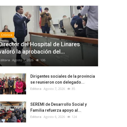
Crónica
Director del Hospital de Linares
valoró la aprobación del...
Editora
Agosto 7, 2026
106
Dirigentes sociales de la provincia
se reunieron con delegado...
Editora
Agosto 7, 2026
85
SEREMI de Desarrollo Social y
Familia refuerza apoyo al...
Editora
Agosto 6, 2026
124