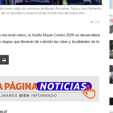
ndrá como cobijo las comunas de Maule, Pencahue, Talca y San Clemente,
ir del 22 de enero y hasta el 25 del mismo mes del nuevo año.
788
 nacional rutero, la Vuelta Maule Centro 2026 se desarrollará
o etapas que llenarán de colorido las rutas y localidades de la
s.cl