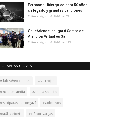
Fernando Ubiergo celebra 50 años
de legado y grandes canciones
Editora
Agosto 6, 2026
79
ChileAtiende Inauguró Centro de
Atención Virtual en San...
Editora
Agosto 6, 2026
123
PALABRAS CLAVES
#Club Aéreo Linares
#Albirrojos
#Entretenilandia
#Arabia Saudita
#Psicópatas de Longaví
#Colectivos
#Raúl Barberis
#Héctor Vargas