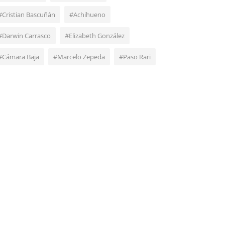
#Cristian Bascuñán
#Achihueno
#Darwin Carrasco
#Elizabeth González
#Cámara Baja
#Marcelo Zepeda
#Paso Rari