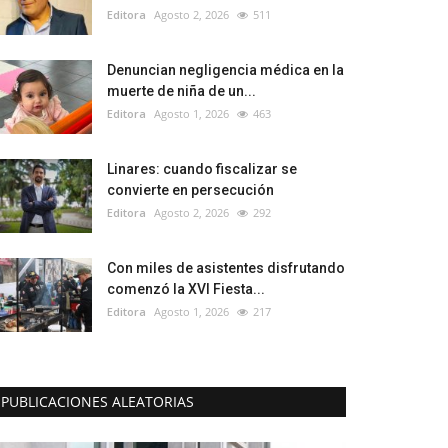
Editora
Agosto 2, 2026
511
Denuncian negligencia médica en la
muerte de niña de un...
Editora
Agosto 1, 2026
463
Linares: cuando fiscalizar se
convierte en persecución
Editora
Agosto 2, 2026
292
Con miles de asistentes disfrutando
comenzó la XVI Fiesta...
Editora
Agosto 1, 2026
217
PUBLICACIONES ALEATORIAS