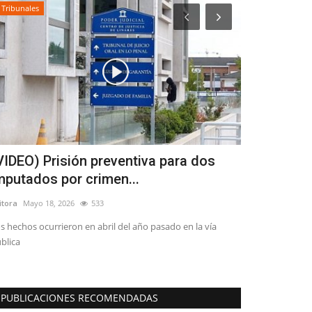
Tribunales
Espectáculos
VIDEO) Prisión preventiva para dos
Fernando U
mputados por crimen...
legado y g
itora
Mayo 18, 2026
533
Editora
Agosto 6, 
s hechos ocurrieron en abril del año pasado en la vía
El autor de clási
blica
las Bastillas’ y...
PUBLICACIONES RECOMENDADAS