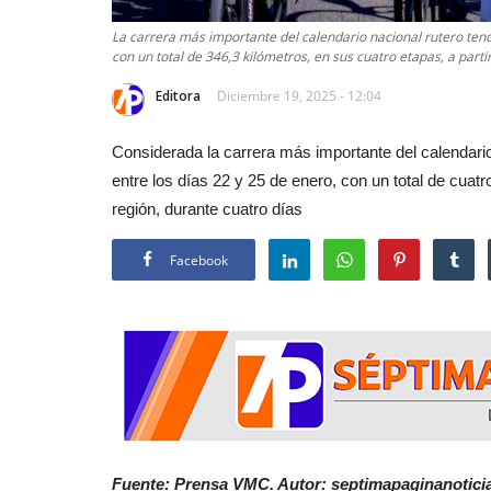
La carrera más importante del calendario nacional rutero te
con un total de 346,3 kilómetros, en sus cuatro etapas, a part
Editora
Diciembre 19, 2025 - 12:04
Considerada la carrera más importante del calendario
entre los días 22 y 25 de enero, con un total de cuatr
región, durante cuatro días
Facebook
Fuente: Prensa VMC. Autor: septimapaginanoticia