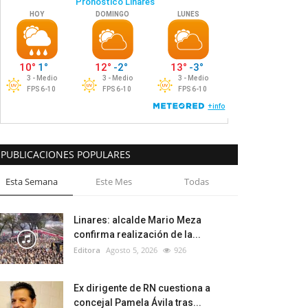
PUBLICACIONES POPULARES
Esta Semana
Este Mes
Todas
Linares: alcalde Mario Meza
confirma realización de la...
Editora
Agosto 5, 2026
926
Ex dirigente de RN cuestiona a
concejal Pamela Ávila tras...