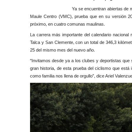
Deporte
Ya se encuentran abiertas de manera oficial
Maule Centro (VMC), prueba que en su versión 202
próximo, en cuatro comunas maulinas.
La carrera más importante del calendario nacional
Talca y San Clemente, con un total de 346,3 kilómetr
25 del mismo mes del nuevo año.
“Invitamos desde ya a los clubes y deportistas qu
Avanza construcción del polide
gran historia, de esta prueba del ciclismo que está
de Yerbas Buenas
como familia nos llena de orgullo”, dice Ariel Valenzuel
Editora
Enero 7, 2026
780
La obra tiene un avance físico del 58 por ciento.
3 mil 815 millones...