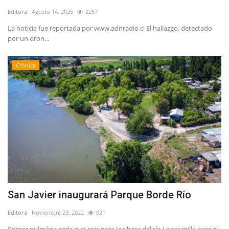
Editora
Agosto 14, 2025
2257
La noticia fue reportada por www.adnradio.cl El hallazgo, detectado
por un dron...
Crónica
San Javier inaugurará Parque Borde Río
Editora
Noviembre 23, 2022
821