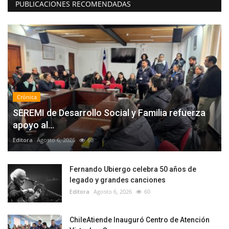
PUBLICACIONES RECOMENDADAS
Crónica
SEREMI de Desarrollo Social y Familia refuerza
apoyo al...
Editora
Agosto 6, 2026
68
Fernando Ubiergo celebra 50 años de
legado y grandes canciones
Editora
Agosto 6, 2026
60
ChileAtiende Inauguró Centro de Atención