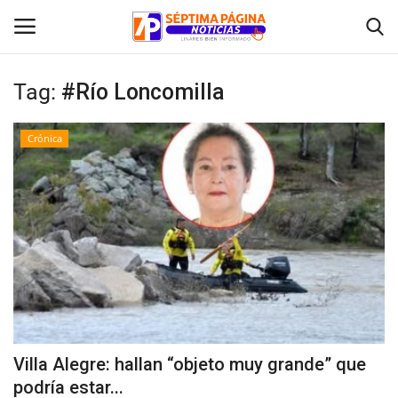
Tag:
#Río Loncomilla
Inicio
Crónica
Crónica
Policial
Tribunales
Deporte
Política
Villa Alegre: hallan “objeto muy grande” que
podría estar...
Espectáculos