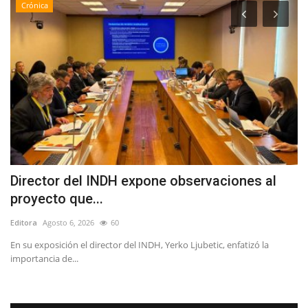
Crónica
Director del INDH expone observaciones al
L
proyecto que...
e
Editora
Agosto 6, 2026
60
Ed
En su exposición el director del INDH, Yerko Ljubetic, enfatizó la
Lo
importancia de...
La