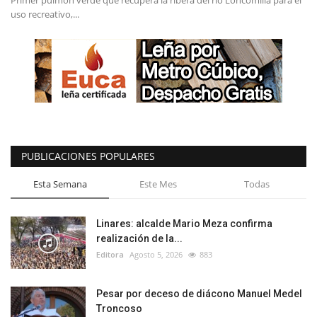
Primer pulmón verde que recupera la ribera del río Loncomilla para el
uso recreativo,...
PUBLICACIONES POPULARES
Esta Semana
Este Mes
Todas
Linares: alcalde Mario Meza confirma
realización de la...
Editora
Agosto 5, 2026
883
Pesar por deceso de diácono Manuel Medel
Troncoso