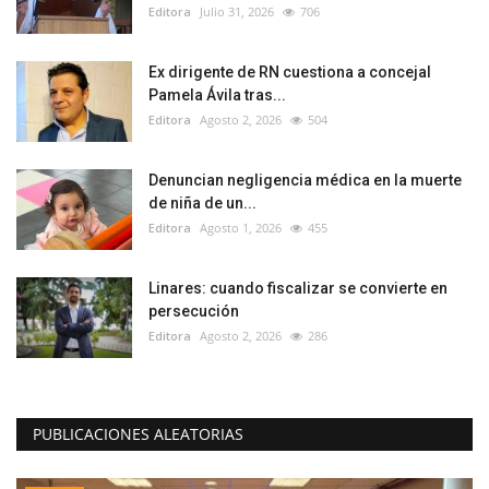
Editora
Julio 31, 2026
706
Ex dirigente de RN cuestiona a concejal
Pamela Ávila tras...
Editora
Agosto 2, 2026
504
Denuncian negligencia médica en la muerte
de niña de un...
Editora
Agosto 1, 2026
455
Linares: cuando fiscalizar se convierte en
persecución
Editora
Agosto 2, 2026
286
PUBLICACIONES ALEATORIAS