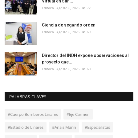
Virtual en San...
Editora
Agosto 6, 2026
72
Ciencia de segundo orden
Editora
Agosto 6, 2026
69
Director del INDH expone observaciones al
proyecto que...
Editora
Agosto 6, 2026
60
PALABRAS CLAVES
#Cuerpo Bomberos Linares
#Eje Carmen
#Estadio de Linares
#Anais Marín
#Especialistas