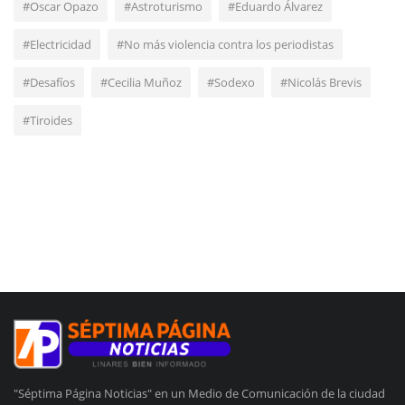
#Oscar Opazo
#Astroturismo
#Eduardo Álvarez
#Electricidad
#No más violencia contra los periodistas
#Desafíos
#Cecilia Muñoz
#Sodexo
#Nicolás Brevis
#Tiroides
"Séptima Página Noticias" en un Medio de Comunicación de la ciudad