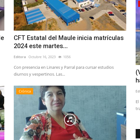
Policial
de
CFT Estatal del Maule inicia matrículas
2024 este martes...
Editora
Octubre 16, 2023
1056
Con presencia en Linares y Parral para cursar estudios
amos a
(VIDEO) Linares: incendio deja siete
(
diurnos y vespertinos. Las...
personas damnificadas
h
Editora
Mayo 16, 2026
1346
Ed
Crónica
gión del
Entre los afectados está el reconocido docente y ex director
El
de la Biblioteca Pública...
tr