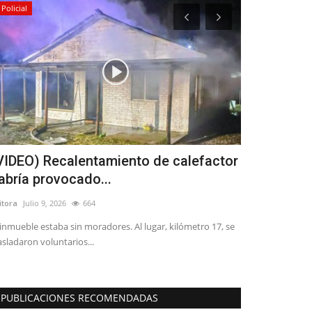
Policial
Espectáculos
VIDEO) Recalentamiento de calefactor
Talca dio e
abría provocado...
Costumbris
itora
Julio 9, 2026
664
Editora
Julio 1, 20
 inmueble estaba sin moradores. Al lugar, kilómetro 17, se
La tradicional ce
asladaron voluntarios...
disfrutar de la ga
PUBLICACIONES RECOMENDADAS