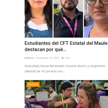
Estudiantes del CFT Estatal del Maule
destacan por qué...
Editora
Diciembre 13, 2023
912
Gratuidad, becas del estado, horario diurno y vespertino
además de 16 carreras son...
Crónica