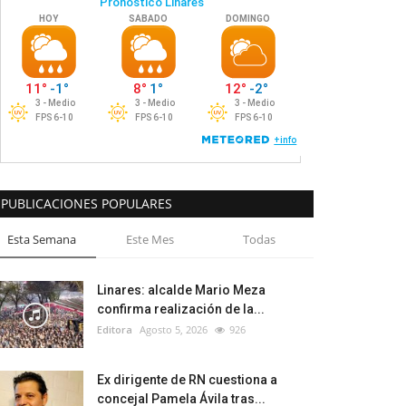
PUBLICACIONES POPULARES
Esta Semana
Este Mes
Todas
Linares: alcalde Mario Meza
confirma realización de la...
Editora
Agosto 5, 2026
926
Ex dirigente de RN cuestiona a
concejal Pamela Ávila tras...