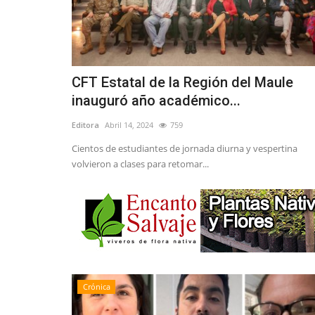
CFT Estatal de la Región del Maule
inauguró año académico...
Editora
Abril 14, 2024
759
Cientos de estudiantes de jornada diurna y vespertina
volvieron a clases para retomar...
Crónica