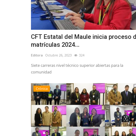
Deporte
CFT Estatal del Maule inicia proceso 
matrículas 2024...
Editora
Octubre 26, 2023
324
Siete carreras nivel técnico superior abiertas para la
Mindep-IND del Maule dio el v
comunidad
sus talleres sociales...
Editora
Enero 25, 2026
724
Crónica
La oferta programática del Mindep- IND de la re
Maule también abarca jóvenes,...