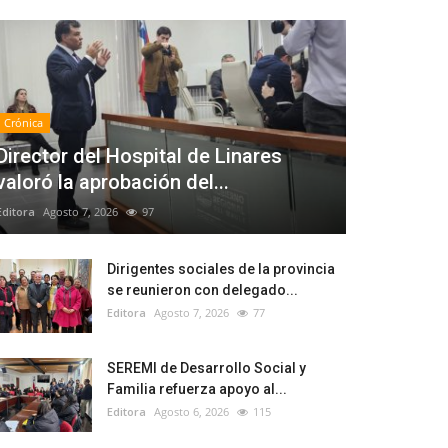
Crónica
Director del Hospital de Linares
valoró la aprobación del...
Editora
Agosto 7, 2026
97
Dirigentes sociales de la provincia
se reunieron con delegado...
Editora
Agosto 7, 2026
77
SEREMI de Desarrollo Social y
Familia refuerza apoyo al...
Editora
Agosto 6, 2026
115