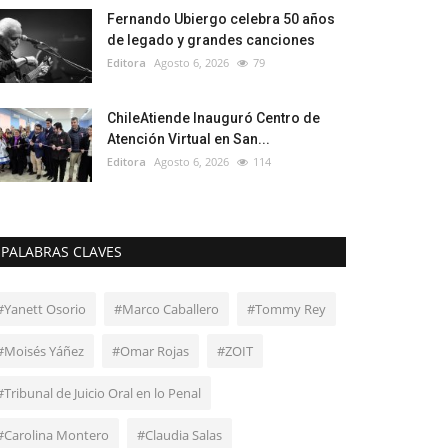
Fernando Ubiergo celebra 50 años
de legado y grandes canciones
Editora
Agosto 6, 2026
79
ChileAtiende Inauguró Centro de
Atención Virtual en San...
Editora
Agosto 6, 2026
114
PALABRAS CLAVES
#Yanett Osorio
#Marco Caballero
#Tommy Rey
#Moisés Yáñez
#Omar Rojas
#ZOIT
#Tribunal de Juicio Oral en lo Penal
#Carolina Montero
#Claudia Salas