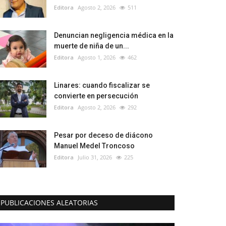
Editora
Agosto 2, 2026
511
Denuncian negligencia médica en la
muerte de niña de un...
Editora
Agosto 1, 2026
462
Linares: cuando fiscalizar se
convierte en persecución
Editora
Agosto 2, 2026
292
Pesar por deceso de diácono
Manuel Medel Troncoso
Editora
Julio 31, 2026
225
PUBLICACIONES ALEATORIAS