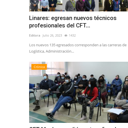
Linares: egresan nuevos técnicos
profesionales del CFT...
Editora
Julio 26, 2023
1432
Los nuevos 135 egresados corresponden a las carreras de
Logística, Administración...
Crónica