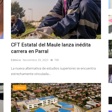
CFT Estatal del Maule lanza inédita
carrera en Parral
Editora
Noviembre 29, 2023
798
La nueva alternativa de estudios superiores se encuentra
estrechamente vinculada...
Crónica