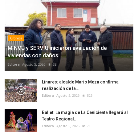
Crónica
MINVU y SERVIU iniciaron evaluación de
viviendas con daños...
Editora
Agosto 5, 2026
82
Linares: alcalde Mario Meza confirma
realización de la...
Editora
Agosto 5, 2026
825
Ballet: La magia de La Cenicienta llegará al
Teatro Regional...
Editora
Agosto 5, 2026
71