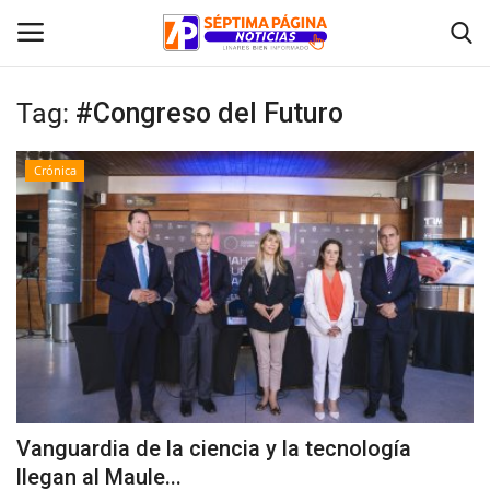
Tag:
#Congreso del Futuro
Inicio
Crónica
Crónica
Policial
Tribunales
Deporte
Política
Vanguardia de la ciencia y la tecnología
llegan al Maule...
Espectáculos