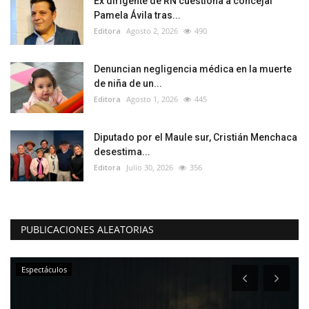
Ex dirigente de RN cuestiona a concejal
Pamela Ávila tras...
Editora
Agosto 2, 2026
490
Denuncian negligencia médica en la muerte
de niña de un...
Editora
Agosto 1, 2026
445
Diputado por el Maule sur, Cristián Menchaca
desestima...
Editora
Julio 30, 2026
356
PUBLICACIONES ALEATORIAS
Espectáculos