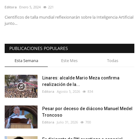
Editora
Enero 5, 2024
221
Científicos de talla mundial reflexionarán sobre la Inteligencia Artificial
junto...
PUBLICACIONES POPULARES
Esta Semana
Este Mes
Todas
Linares: alcalde Mario Meza confirma
realización de la...
Editora
Agosto 5, 2026
834
Pesar por deceso de diácono Manuel Medel
Troncoso
Editora
Julio 31, 2026
700