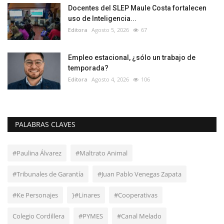
Docentes del SLEP Maule Costa fortalecen
uso de Inteligencia...
Editora
Agosto 5, 2026
67
Empleo estacional, ¿sólo un trabajo de
temporada?
Editora
Agosto 4, 2026
106
PALABRAS CLAVES
#Paulina Álvarez
#Maltrato Animal
#Tribunales de Garantía
#Juan Pablo Venegas Zapata
#Ke Personajes
}#Linares
#Cooperativas
Colegio Cordillera
#PYMES
#Canal Melado