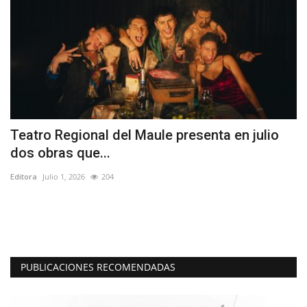
Teatro Regional del Maule presenta en julio
H
dos obras que...
Ed
Editora
Julio 1, 2026
204
"P
mi
PUBLICACIONES RECOMENDADAS