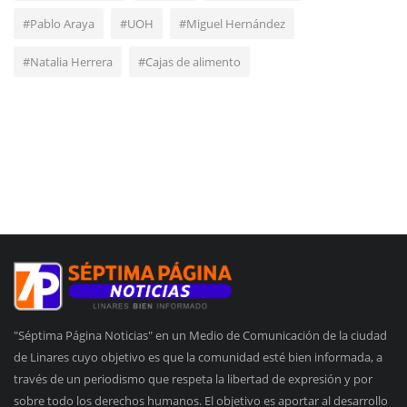
#Pablo Araya
#UOH
#Miguel Hernández
#Natalia Herrera
#Cajas de alimento
"Séptima Página Noticias" en un Medio de Comunicación de la ciudad
de Linares cuyo objetivo es que la comunidad esté bien informada, a
través de un periodismo que respeta la libertad de expresión y por
sobre todo los derechos humanos. El objetivo es aportar al desarrollo