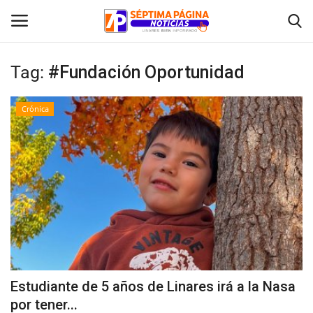
Tag:
#Fundación Oportunidad
Inicio
Crónica
Crónica
Policial
Tribunales
Deporte
Política
Estudiante de 5 años de Linares irá a la Nasa
por tener...
Espectáculos