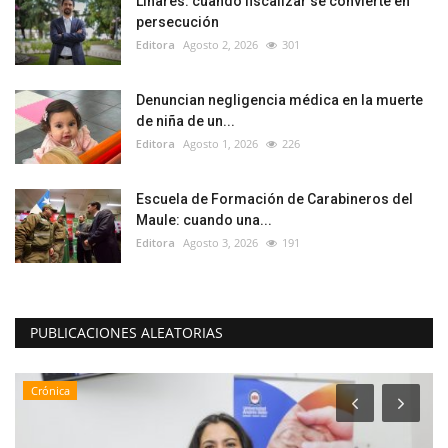
Linares: cuando fiscalizar se convierte en
persecución
Editora
Agosto 2, 2026
301
Denuncian negligencia médica en la muerte
de niña de un...
Editora
Agosto 1, 2026
226
Escuela de Formación de Carabineros del
Maule: cuando una...
Editora
Agosto 3, 2026
191
PUBLICACIONES ALEATORIAS
Crónica