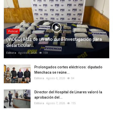
Policial
(VIDEO) Más de un año duró investigación para
desarticular...
Editora
Agosto 8, 2026
159
Prolongados cortes eléctricos: diputado
Menchaca se reúne...
Editora
Agosto 8, 2026
84
Director del Hospital de Linares valoró la
aprobación del...
Editora
Agosto 7, 2026
155