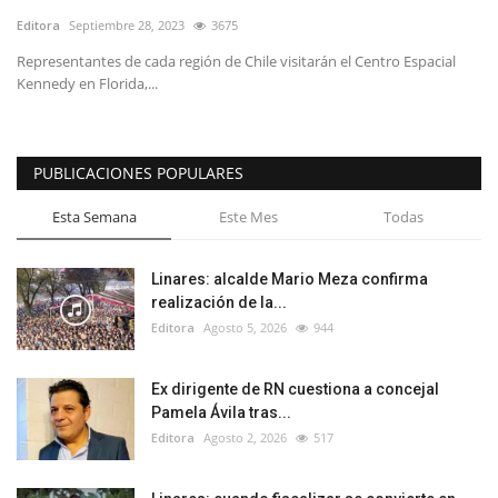
Editora
Septiembre 28, 2023
3675
Representantes de cada región de Chile visitarán el Centro Espacial
Kennedy en Florida,...
PUBLICACIONES POPULARES
Esta Semana
Este Mes
Todas
Linares: alcalde Mario Meza confirma
realización de la...
Editora
Agosto 5, 2026
944
Ex dirigente de RN cuestiona a concejal
Pamela Ávila tras...
Editora
Agosto 2, 2026
517