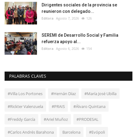
Dirigentes sociales de la provincia se
reunieron con delegado...
Editora
Agosto 7, 2026
126
SEREMI de Desarrollo Social y Familia
refuerza apoyo al...
Editora
Agosto 6, 2026
154
PALABRAS CLAVES
#Villa Los Portones
#Hernán Díaz
#María José Ubilla
#Rickter Valenzuela
#PRAIS
#Álvaro Quintana
#Freddy García
#Ariel Muñoz
#PRODESAL
#Carlos Andrés Barahona
Barcelona
#Evópoli