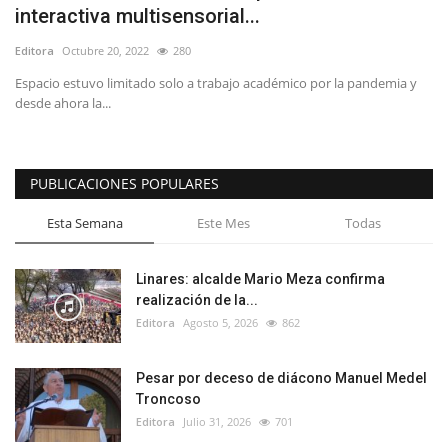
interactiva multisensorial...
Editora
Octubre 20, 2022
280
Espacio estuvo limitado solo a trabajo académico por la pandemia y
desde ahora la...
PUBLICACIONES POPULARES
Esta Semana
Este Mes
Todas
Linares: alcalde Mario Meza confirma
realización de la...
Editora
Agosto 5, 2026
862
Pesar por deceso de diácono Manuel Medel
Troncoso
Editora
Julio 31, 2026
701