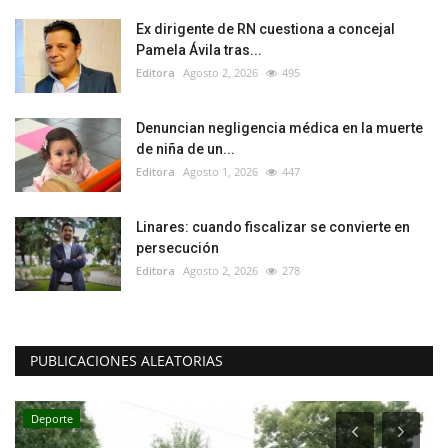
Ex dirigente de RN cuestiona a concejal
Pamela Ávila tras...
Editora
Agosto 2, 2026
495
Denuncian negligencia médica en la muerte
de niña de un...
Editora
Agosto 1, 2026
447
Linares: cuando fiscalizar se convierte en
persecución
Editora
Agosto 2, 2026
278
PUBLICACIONES ALEATORIAS
Deporte