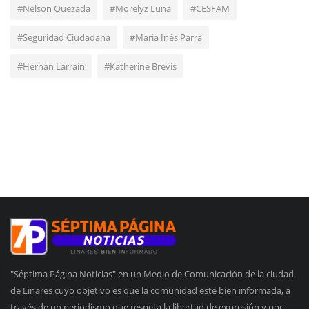
#Nelson Quezada
#Morelyz Luna
#CESFAM
#Seguridad Ciudadana
#María Inés Parra
#Hernán Larraín
#Katherine Brevis
"Séptima Página Noticias" en un Medio de Comunicación de la ciudad
de Linares cuyo objetivo es que la comunidad esté bien informada, a
través de un periodismo que respeta la libertad de expresión y por