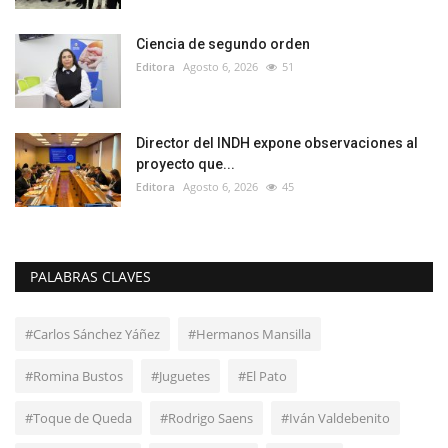
Ciencia de segundo orden
Editora
Agosto 6, 2026
51
Director del INDH expone observaciones al
proyecto que...
Editora
Agosto 6, 2026
45
PALABRAS CLAVES
#Carlos Sánchez Yáñez
#Hermanos Mansilla
#Romina Bustos
#Juguetes
#El Pato
#Toque de Queda
#Rodrigo Saens
#Iván Valdebenito