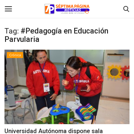
Tag:
#Pedagogía en Educación
Parvularia
Inicio
Crónica
Crónica
Policial
Tribunales
Deporte
Política
Universidad Autónoma dispone sala
Espectáculos