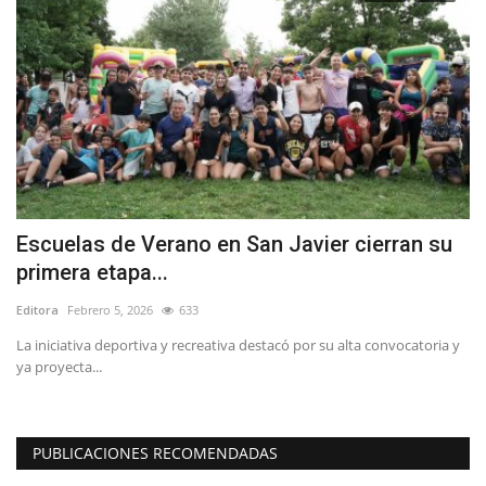
Escuelas de Verano en San Javier cierran su
E
primera etapa...
t
Editora
Febrero 5, 2026
633
Ed
La iniciativa deportiva y recreativa destacó por su alta convocatoria y
ya proyecta...
PUBLICACIONES RECOMENDADAS