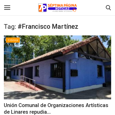
Tag:
#Francisco Martínez
Inicio
Crónica
Crónica
Policial
Tribunales
Deporte
Política
Unión Comunal de Organizaciones Artísticas
de Linares repudia...
Espectáculos