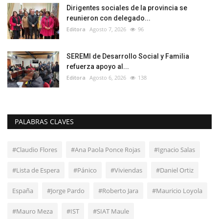
Dirigentes sociales de la provincia se
reunieron con delegado...
Editora
Agosto 7, 2026
96
SEREMI de Desarrollo Social y Familia
refuerza apoyo al...
Editora
Agosto 6, 2026
138
PALABRAS CLAVES
#Claudio Flores
#Ana Paola Ponce Rojas
#Ignacio Salas
#Lista de Espera
#Pánico
#Viviendas
#Daniel Ortiz
España
#Jorge Pardo
#Roberto Jara
#Mauricio Loyola
#Mauro Meza
#IST
#SIAT Maule