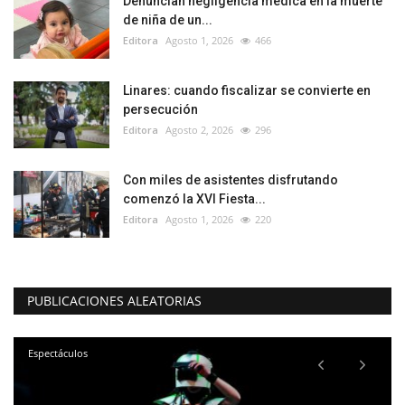
Denuncian negligencia médica en la muerte
de niña de un...
Editora
Agosto 1, 2026
466
Linares: cuando fiscalizar se convierte en
persecución
Editora
Agosto 2, 2026
296
Con miles de asistentes disfrutando
comenzó la XVI Fiesta...
Editora
Agosto 1, 2026
220
PUBLICACIONES ALEATORIAS
Deporte