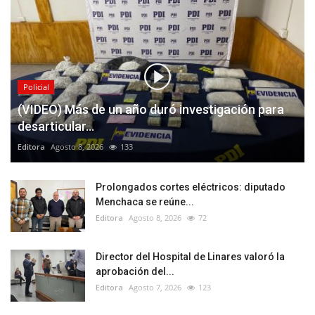
Policial
(VIDEO) Más de un año duró investigación para
desarticular...
Editora
Agosto 8, 2026
133
Prolongados cortes eléctricos: diputado
Menchaca se reúne...
Editora
Agosto 8, 2026
72
Director del Hospital de Linares valoró la
aprobación del...
Editora
Agosto 7, 2026
123