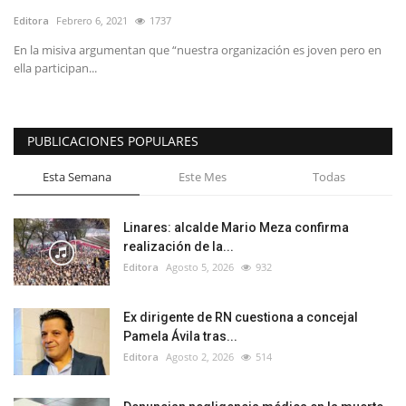
Editora
Febrero 6, 2021
1737
En la misiva argumentan que “nuestra organización es joven pero en
ella participan...
PUBLICACIONES POPULARES
Esta Semana
Este Mes
Todas
Linares: alcalde Mario Meza confirma
realización de la...
Editora
Agosto 5, 2026
932
Ex dirigente de RN cuestiona a concejal
Pamela Ávila tras...
Editora
Agosto 2, 2026
514