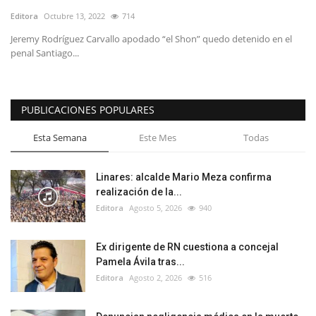
Editora
Octubre 13, 2022
714
Jeremy Rodríguez Carvallo apodado “el Shon” quedo detenido en el
penal Santiago...
PUBLICACIONES POPULARES
Esta Semana
Este Mes
Todas
Linares: alcalde Mario Meza confirma
realización de la...
Editora
Agosto 5, 2026
940
Ex dirigente de RN cuestiona a concejal
Pamela Ávila tras...
Editora
Agosto 2, 2026
516