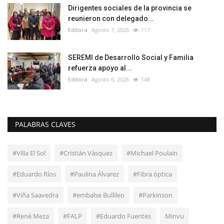
Dirigentes sociales de la provincia se
reunieron con delegado...
Editora
Agosto 7, 2026
117
SEREMI de Desarrollo Social y Familia
refuerza apoyo al...
Editora
Agosto 6, 2026
148
PALABRAS CLAVES
#Villa El Sol
#Cristián Vásquez
#Michael Poulain
#Eduardo Ríos
#Paulina Álvarez
#Fibra óptica
#Viña Saavedra
#embalse Bullileo
#Parkinson
#René Meza
#FALP
#Eduardo Fuentes
Minvu