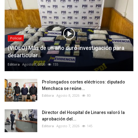
Policial
(VIDEO) Más de un año duró investigación para
desarticular...
Editora
Agosto 8, 2026
155
Prolongados cortes eléctricos: diputado
Menchaca se reúne...
Editora
Agosto 8, 2026
80
Director del Hospital de Linares valoró la
aprobación del...
Editora
Agosto 7, 2026
145