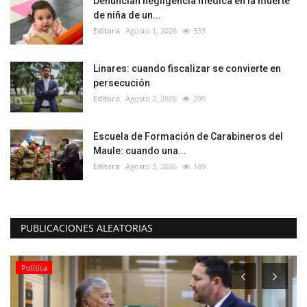
Denuncian negligencia médica en la muerte
de niña de un...
Editora
Agosto 1, 2026
333
Linares: cuando fiscalizar se convierte en
persecución
Editora
Agosto 2, 2026
299
Escuela de Formación de Carabineros del
Maule: cuando una...
Editora
Agosto 3, 2026
189
PUBLICACIONES ALEATORIAS
Política