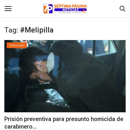
Tag:
#Melipilla
Inicio
Tribunales
Crónica
Policial
Tribunales
Deporte
Política
Prisión preventiva para presunto homicida de
carabinero...
Espectáculos