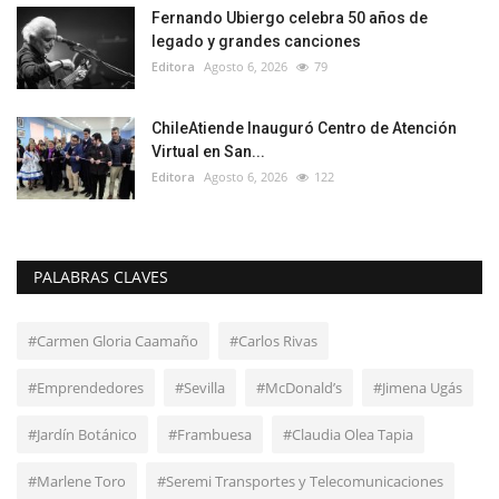
Fernando Ubiergo celebra 50 años de
legado y grandes canciones
Editora
Agosto 6, 2026
79
ChileAtiende Inauguró Centro de Atención
Virtual en San...
Editora
Agosto 6, 2026
122
PALABRAS CLAVES
#Carmen Gloria Caamaño
#Carlos Rivas
#Emprendedores
#Sevilla
#McDonald’s
#Jimena Ugás
#Jardín Botánico
#Frambuesa
#Claudia Olea Tapia
#Marlene Toro
#Seremi Transportes y Telecomunicaciones