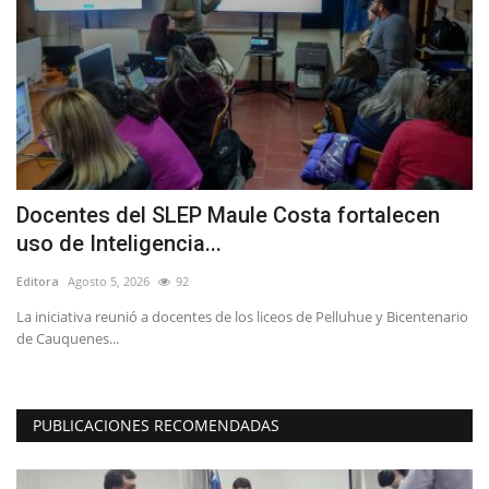
a
Docentes del SLEP Maule Costa fortalecen
V
uso de Inteligencia...
p
Editora
Agosto 5, 2026
92
Ed
La iniciativa reunió a docentes de los liceos de Pelluhue y Bicentenario
Lo
de Cauquenes...
de
PUBLICACIONES RECOMENDADAS