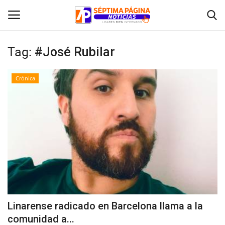
Tag:
#José Rubilar
Inicio
Crónica
Crónica
Policial
Tribunales
Deporte
Política
Linarense radicado en Barcelona llama a la
comunidad a...
Espectáculos