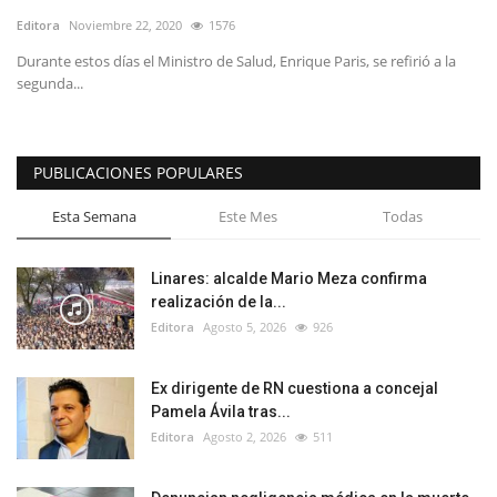
Editora
Noviembre 22, 2020
1576
Durante estos días el Ministro de Salud, Enrique Paris, se refirió a la
segunda...
PUBLICACIONES POPULARES
Esta Semana
Este Mes
Todas
Linares: alcalde Mario Meza confirma
realización de la...
Editora
Agosto 5, 2026
926
Ex dirigente de RN cuestiona a concejal
Pamela Ávila tras...
Editora
Agosto 2, 2026
511