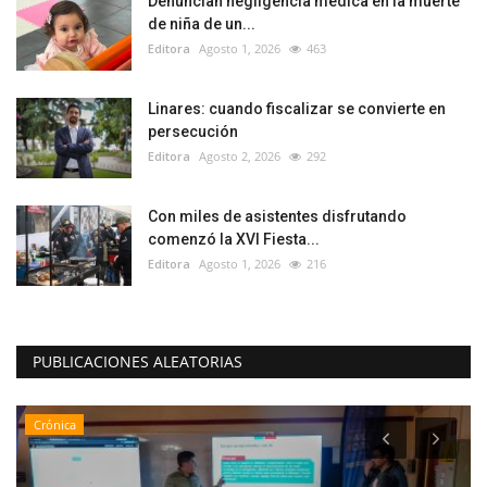
Denuncian negligencia médica en la muerte
de niña de un...
Editora
Agosto 1, 2026
463
Linares: cuando fiscalizar se convierte en
persecución
Editora
Agosto 2, 2026
292
Con miles de asistentes disfrutando
comenzó la XVI Fiesta...
Editora
Agosto 1, 2026
216
PUBLICACIONES ALEATORIAS
Crónica