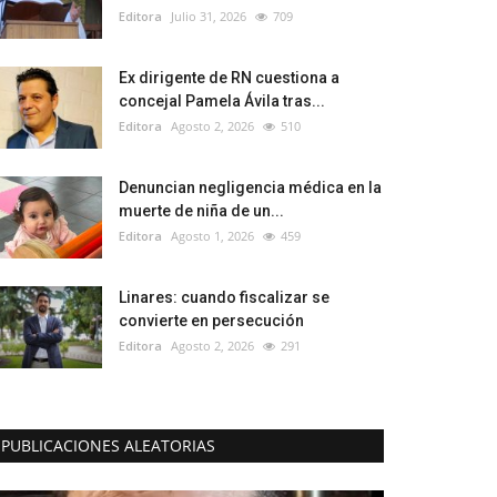
Editora
Julio 31, 2026
709
Ex dirigente de RN cuestiona a
concejal Pamela Ávila tras...
Editora
Agosto 2, 2026
510
Denuncian negligencia médica en la
muerte de niña de un...
Editora
Agosto 1, 2026
459
Linares: cuando fiscalizar se
convierte en persecución
Editora
Agosto 2, 2026
291
PUBLICACIONES ALEATORIAS