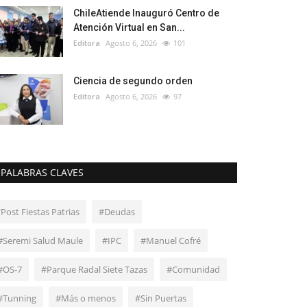
ChileAtiende Inauguró Centro de
Atención Virtual en San...
Editora
Agosto 6, 2026
101
Ciencia de segundo orden
Editora
Agosto 6, 2026
97
PALABRAS CLAVES
"Post Fiestas Patrias
#Deudas
#Seremi Salud Maule
#IPC
#Manuel Cofré
#OS-7
#Parque Radal Siete Tazas
#Comunidad
#Tunning
#Más o menos
#Sin Puertas