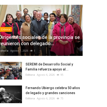
Crónica
Dirigentes sociales de la provincia se
reunieron con delegado...
Editora
Agosto 7, 2026
1
SEREMI de Desarrollo Social y
Familia refuerza apoyo al...
Editora
Agosto 6, 2026
95
Fernando Ubiergo celebra 50 años
de legado y grandes canciones
Editora
Agosto 6, 2026
75