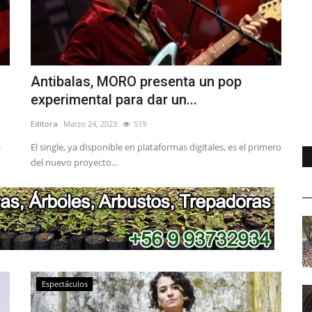
Antibalas, MORO presenta un pop
experimental para dar un...
Editora
Marzo 24, 2023
519
a
El single, ya disponible en plataformas digitales, es el primero
del nuevo proyecto...
Espectáculos