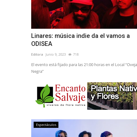
Linares: música indie da el vamos a
ODISEA
Editora
Junio 9, 2023
718
El evento está fijado para las 21:00 horas en el Local “Ovej
Negra”
Espectáculos