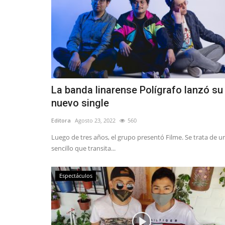
La banda linarense Polígrafo lanzó su
nuevo single
Editora
Agosto 23, 2022
560
Luego de tres años, el grupo presentó Filme. Se trata de u
sencillo que transita...
Espectáculos