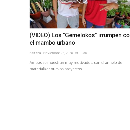
Crónica
(VIDEO) Los "Gemelokos" irrumpen c
el mambo urbano
Editora
Noviembre 22, 2020
1288
Ambos se muestran muy motivados, con el anhelo de
Carrera de Obstetricia participa
materializar nuevos proyectos...
inicio regional de...
Editora
Agosto 4, 2026
147
Estudiantes de Obstetricia y Puericultura, certi
monitoras de lactancia...