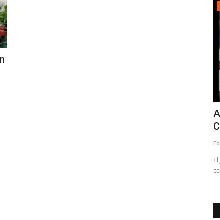
Política
on
 en
Robo de medidores: Diputados del PNL
A
solicitan datos nacionales...
C
Editora
Julio 31, 2026
128
Ed
ficadas como
El fenómeno delictual será abordado en una sesión especial
El
en la Comisión de Seguridad...
ca