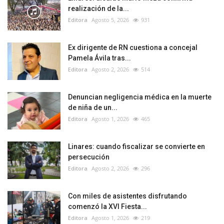
realización de la...
Editora
Agosto 5, 2026
931
Ex dirigente de RN cuestiona a concejal
Pamela Ávila tras...
Editora
Agosto 2, 2026
514
Denuncian negligencia médica en la muerte
de niña de un...
Editora
Agosto 1, 2026
465
Linares: cuando fiscalizar se convierte en
persecución
Editora
Agosto 2, 2026
296
Con miles de asistentes disfrutando
comenzó la XVI Fiesta...
Editora
Agosto 1, 2026
219