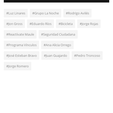
#Luz Linares
#Grupo La Noche
#Rodrigo Avilés
#Jon Gross
#Eduardo Ríos
#Bicicleta
#Jorge Rojas
#Reactívate Maule
#Seguridad Ciudadana
#Programa Vínculos
#Ana Alicia Orrego
#José Esteban Bravo
#Juan Guajardo
#Pedro Troncoso
#Jorge Romero