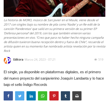
La historia de MORO, músico de San Javier en el Maule, viene desde el
2017 con singles bajo su nombre de pila como ‘Nadie’ y un Re-edit de la
canción ‘Panderetas’ que salió en su primera versión de su primer EP
‘Defensa personal’ del 2019, con los que también vinieron varias
presentaciones en vivo. “Creo que para no haber hecho ninguna campaña
de difusión tuvieron buena recepción dentro y fuera de Chile”, recuerda el
artista quien en su momento fue nombrado artista revelación por la revista
Rock
Editora
Marzo 24, 2023 - 07:21
519
El single, ya disponible en plataformas digitales, es el primero
del nuevo proyecto del sanjavierino Joaquín Landaeta y lo hace
bajo el sello Índigo Records