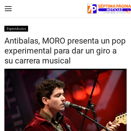
Espectáculos
Antibalas, MORO presenta un pop
Inicio
experimental para dar un giro a
Crónica
su carrera musical
Policial
Tribunales
Deporte
Política
Espectáculos