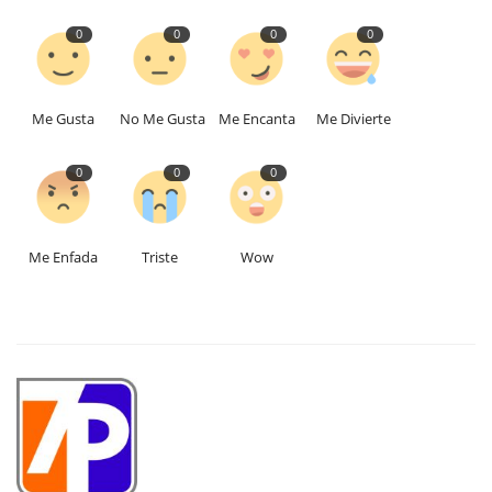
0
0
0
0
Me Gusta
No Me Gusta
Me Encanta
Me Divierte
0
0
0
Me Enfada
Triste
Wow