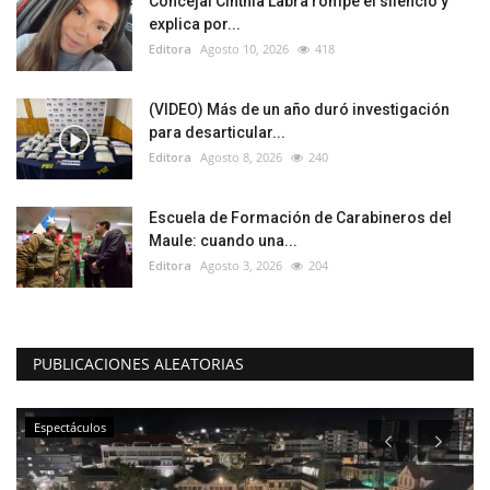
Concejal Cinthia Labra rompe el silencio y
explica por...
Editora
Agosto 10, 2026
418
(VIDEO) Más de un año duró investigación
para desarticular...
Editora
Agosto 8, 2026
240
Escuela de Formación de Carabineros del
Maule: cuando una...
Editora
Agosto 3, 2026
204
PUBLICACIONES ALEATORIAS
Espectáculos