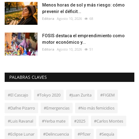
Menos horas de sol y más riesgo: cómo
prevenir el déficit...
Editora
Agosto 10, 2026
68
FOSIS destaca el emprendimiento como
motor económico y...
Editora
Agosto 10, 2026
51
PALABRAS CLAVES
#El Cascajo
#Tokyo 2020
#Juan Zurita
#FIGEM
#Dafne Pizarro
#Emergencias
#No más femicidios
#Luis Ravanal
#Yerba mate
#2025
#Carlos Montes
#Eclipse Lunar
#Delincuencia
#Pfizer
#Sequía