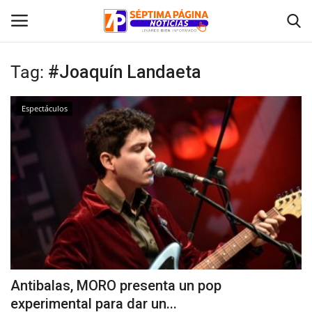
Tag:
#Joaquín Landaeta
Inicio
Espectáculos
Crónica
Policial
Tribunales
Deporte
Política
Antibalas, MORO presenta un pop
experimental para dar un...
Espectáculos