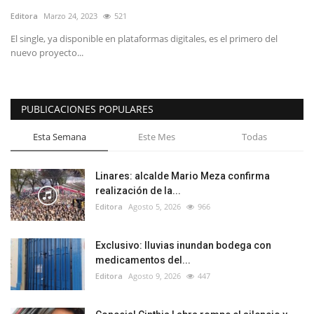
Editora
Marzo 24, 2023
521
El single, ya disponible en plataformas digitales, es el primero del
nuevo proyecto...
PUBLICACIONES POPULARES
Esta Semana
Este Mes
Todas
Linares: alcalde Mario Meza confirma
realización de la...
Editora
Agosto 5, 2026
966
Exclusivo: lluvias inundan bodega con
medicamentos del...
Editora
Agosto 9, 2026
447