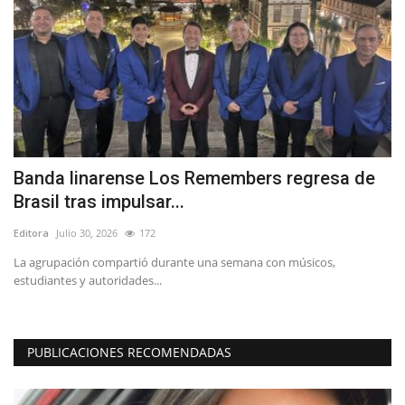
Banda linarense Los Remembers regresa de
C
Brasil tras impulsar...
c
Editora
Julio 30, 2026
172
Ed
s.
La agrupación compartió durante una semana con músicos,
Lo
estudiantes y autoridades...
em
PUBLICACIONES RECOMENDADAS