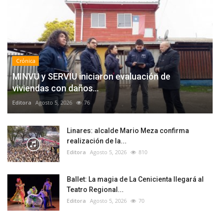
Crónica
MINVU y SERVIU iniciaron evaluación de
viviendas con daños...
Editora
Agosto 5, 2026
76
Linares: alcalde Mario Meza confirma
realización de la...
Editora
Agosto 5, 2026
810
Ballet: La magia de La Cenicienta llegará al
Teatro Regional...
Editora
Agosto 5, 2026
70