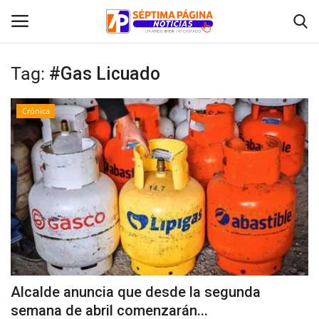
Tag:
#Gas Licuado
Inicio
Crónica
Crónica
Policial
Tribunales
Deporte
Política
Alcalde anuncia que desde la segunda
semana de abril comenzarán...
Espectáculos