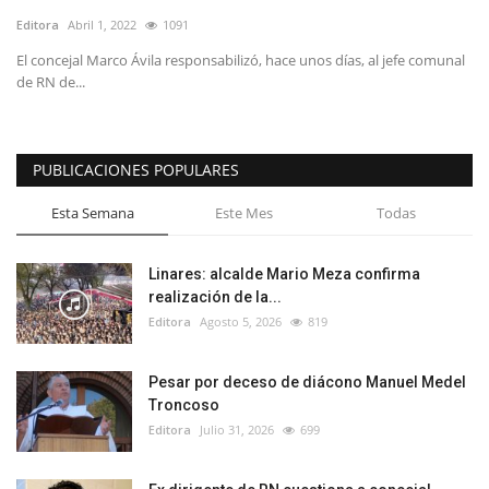
Editora
Abril 1, 2022
1091
El concejal Marco Ávila responsabilizó, hace unos días, al jefe comunal
de RN de...
PUBLICACIONES POPULARES
Esta Semana
Este Mes
Todas
Linares: alcalde Mario Meza confirma
realización de la...
Editora
Agosto 5, 2026
819
Pesar por deceso de diácono Manuel Medel
Troncoso
Editora
Julio 31, 2026
699