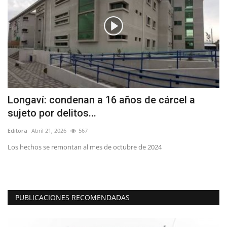
Longaví: condenan a 16 años de cárcel a
C
sujeto por delitos...
s
Editora
Abril 21, 2026
567
Ed
Los hechos se remontan al mes de octubre de 2024
"E
au
PUBLICACIONES RECOMENDADAS