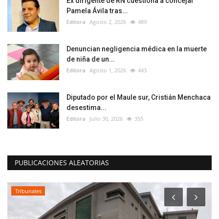
Ex dirigente de RN cuestiona a concejal
Pamela Ávila tras...
Editora
Agosto 2, 2026
489
Denuncian negligencia médica en la muerte
de niña de un...
Editora
Agosto 1, 2026
443
Diputado por el Maule sur, Cristián Menchaca
desestima...
Editora
Julio 30, 2026
355
PUBLICACIONES ALEATORIAS
Tribunales