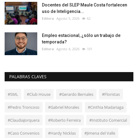
Docentes del SLEP Maule Costa fortalecen
uso de Inteligencia...
Editora
Agosto 5, 2026
62
Empleo estacional, ¿sólo un trabajo de
temporada?
Editora
Agosto 4, 2026
101
PALABRAS CLAVES
#SML
#Club House
#Gerardo Bernales
#Floristas
#Pedro Troncoso
#Gabriel Morales
#Cinthia Madariaga
#ClaudiaJorquera
#Roberto Ferreira
#Instituto Comercial
#Caso Convenios
#Hardy Nicklas
#Jimena del Valle