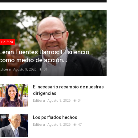
Política
Lenin Fuentes Barros: El silencio
como medio de acción...
Editora
Agosto 9, 2026
31
El necesario recambio de nuestras
dirigencias
Editora
Agosto 9, 2026
34
Los porfiados hechos
Editora
Agosto 9, 2026
47