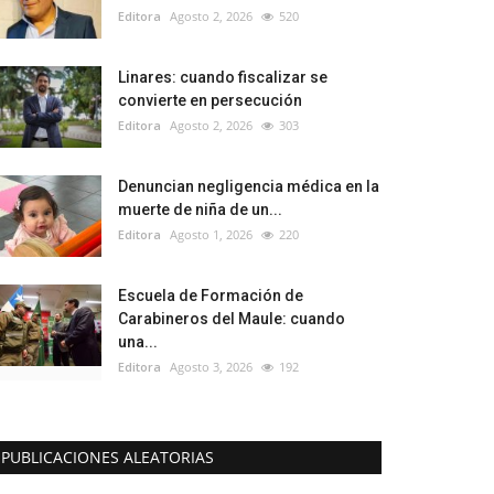
Editora
Agosto 2, 2026
520
Linares: cuando fiscalizar se
convierte en persecución
Editora
Agosto 2, 2026
303
Denuncian negligencia médica en la
muerte de niña de un...
Editora
Agosto 1, 2026
220
Escuela de Formación de
Carabineros del Maule: cuando
una...
Editora
Agosto 3, 2026
192
PUBLICACIONES ALEATORIAS