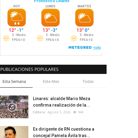
PUBLICACIONES POPULARES
Esta Semana
Este Mes
Todas
Linares: alcalde Mario Meza
confirma realización de la...
Editora
Agosto 5, 2026
946
Ex dirigente de RN cuestiona a
concejal Pamela Ávila tras...