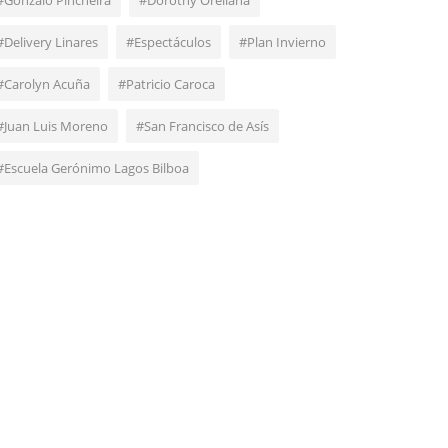
#Gonzalo Pincheira
#Dorothy Orellana
#Delivery Linares
#Espectáculos
#Plan Invierno
#Carolyn Acuña
#Patricio Caroca
#Juan Luis Moreno
#San Francisco de Asís
#Escuela Gerónimo Lagos Bilboa