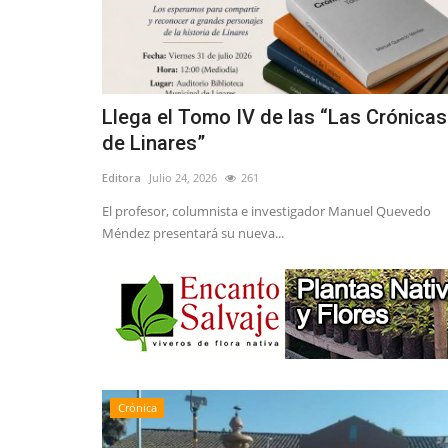
Llega el Tomo IV de las “Las Crónicas
de Linares”
Editora
Julio 24, 2026
261
El profesor, columnista e investigador Manuel Quevedo
Méndez presentará su nueva...
Crónica