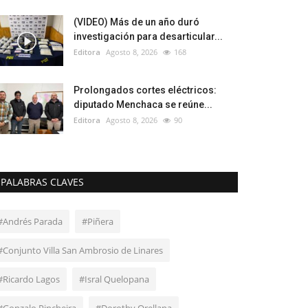
(VIDEO) Más de un año duró
investigación para desarticular...
Editora
Agosto 8, 2026
168
Prolongados cortes eléctricos:
diputado Menchaca se reúne...
Editora
Agosto 8, 2026
90
PALABRAS CLAVES
#Andrés Parada
#Piñera
#Conjunto Villa San Ambrosio de Linares
#Ricardo Lagos
#Isral Quelopana