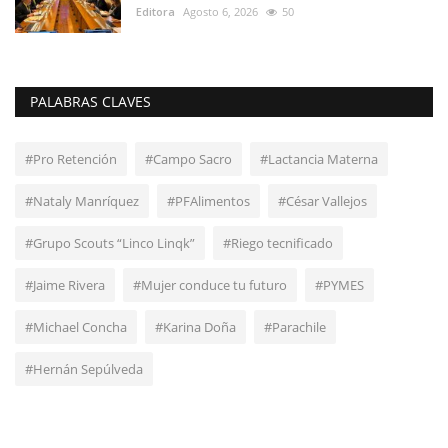
Editora
Agosto 6, 2026
50
PALABRAS CLAVES
#Pro Retención
#Campo Sacro
#Lactancia Materna
#Nataly Manríquez
#PFAlimentos
#César Vallejos
#Grupo Scouts “Linco Linqk”
#Riego tecnificado
#Jaime Rivera
#Mujer conduce tu futuro
#PYMES
#Michael Concha
#Karina Doña
#Parachile
#Hernán Sepúlveda