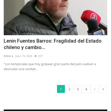
Lenin Fuentes Barros: Fragilidad del Estado
chileno y cambio...
Editora
Julio 19, 2026
257
"Los temporales que hoy golpean gran parte del país vuelven a
desnudar una verdad...
›
»
1
2
3
4