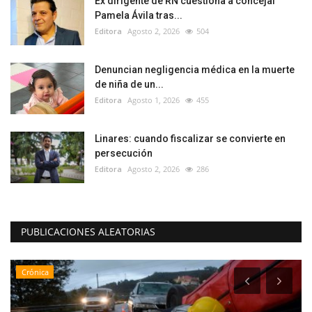
Ex dirigente de RN cuestiona a concejal
Pamela Ávila tras...
Editora
Agosto 2, 2026
504
Denuncian negligencia médica en la muerte
de niña de un...
Editora
Agosto 1, 2026
455
Linares: cuando fiscalizar se convierte en
persecución
Editora
Agosto 2, 2026
286
PUBLICACIONES ALEATORIAS
Crónica