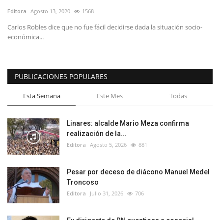
Editora
Agosto 13, 2020
1568
Carlos Robles dice que no fue fácil decidirse dada la situación socio-
económica...
PUBLICACIONES POPULARES
Esta Semana
Este Mes
Todas
Linares: alcalde Mario Meza confirma
realización de la...
Editora
Agosto 5, 2026
881
Pesar por deceso de diácono Manuel Medel
Troncoso
Editora
Julio 31, 2026
706