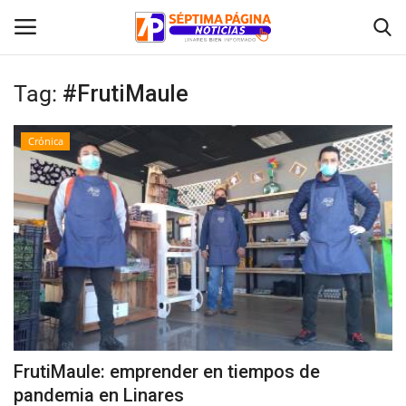
Tag:
#FrutiMaule
Inicio
Crónica
Crónica
Policial
Tribunales
Deporte
Política
FrutiMaule: emprender en tiempos de
pandemia en Linares
Espectáculos