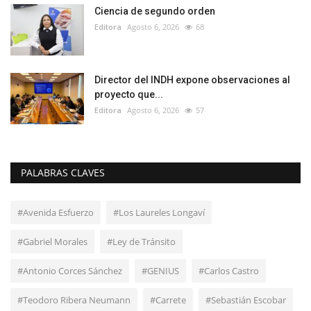
Ciencia de segundo orden
Editora
Agosto 6, 2026
68
Director del INDH expone observaciones al
proyecto que...
Editora
Agosto 6, 2026
57
PALABRAS CLAVES
#Avenida Esfuerzo
#Los Laureles Longaví
#Gabriel Morales
#Ley de Tránsito
#Antonio Corces Sánchez
#GENIUS
#Carlos Castro
#Teodoro Ribera Neumann
#Carrete
#Sebastián Escobar