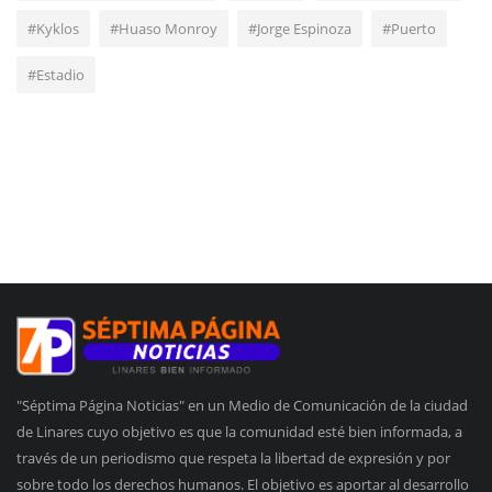
#Kyklos
#Huaso Monroy
#Jorge Espinoza
#Puerto
#Estadio
"Séptima Página Noticias" en un Medio de Comunicación de la ciudad
de Linares cuyo objetivo es que la comunidad esté bien informada, a
través de un periodismo que respeta la libertad de expresión y por
sobre todo los derechos humanos. El objetivo es aportar al desarrollo