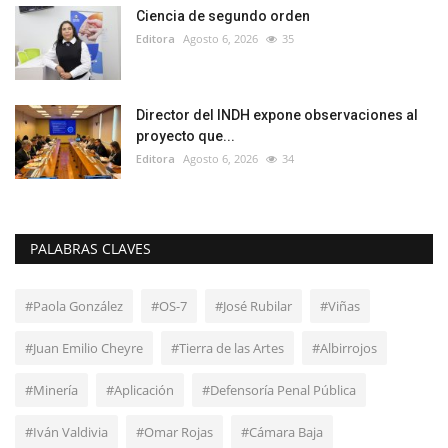
Ciencia de segundo orden
Editora
Agosto 6, 2026
35
Director del INDH expone observaciones al
proyecto que...
Editora
Agosto 6, 2026
34
PALABRAS CLAVES
#Paola González
#OS-7
#José Rubilar
#Viñas
#Juan Emilio Cheyre
#Tierra de las Artes
#Albirrojos
#Minería
#Aplicación
#Defensoría Penal Pública
#Iván Valdivia
#Omar Rojas
#Cámara Baja