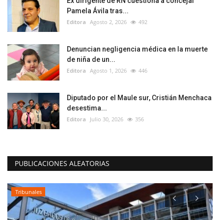
Ex dirigente de RN cuestiona a concejal
Pamela Ávila tras...
Editora
Agosto 2, 2026
492
Denuncian negligencia médica en la muerte
de niña de un...
Editora
Agosto 1, 2026
446
Diputado por el Maule sur, Cristián Menchaca
desestima...
Editora
Julio 30, 2026
356
PUBLICACIONES ALEATORIAS
Tribunales