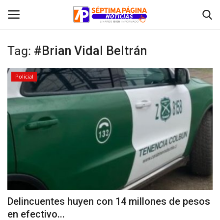
Tag:
#Brian Vidal Beltrán
Inicio
Policial
Crónica
Policial
Tribunales
Deporte
Política
Delincuentes huyen con 14 millones de pesos
en efectivo...
Espectáculos