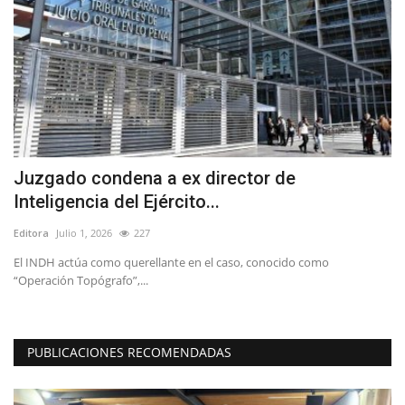
Juzgado condena a ex director de
T
Inteligencia del Ejército...
C
Editora
Julio 1, 2026
227
Ed
n
El INDH actúa como querellante en el caso, conocido como
La
“Operación Topógrafo”,...
de
PUBLICACIONES RECOMENDADAS