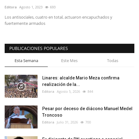
Editora
Agosto 1, 2023
693
Los antisociales, cuatro en total, actuaron encapuchados y
fuertemente armados
PUBLICACIONES POPULARES
Esta Semana
Este Mes
Todas
Linares: alcalde Mario Meza confirma
realización de la...
Editora
Agosto 5, 2026
844
Pesar por deceso de diácono Manuel Medel
Troncoso
Editora
Julio 31, 2026
700