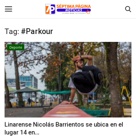
Tag:
#Parkour
Inicio
Deporte
Crónica
Policial
Tribunales
Deporte
Política
Linarense Nicolás Barrientos se ubica en el
lugar 14 en...
Espectáculos