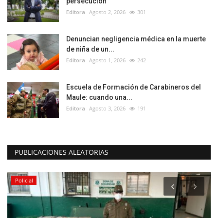
persecución
Editora
Agosto 2, 2026
301
Denuncian negligencia médica en la muerte
de niña de un...
Editora
Agosto 1, 2026
242
Escuela de Formación de Carabineros del
Maule: cuando una...
Editora
Agosto 3, 2026
191
PUBLICACIONES ALEATORIAS
Policial