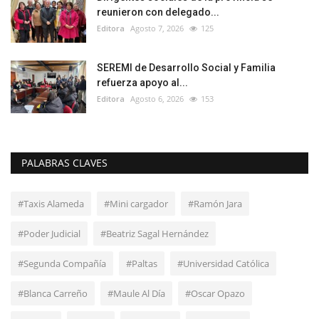
reunieron con delegado...
Editora
Agosto 7, 2026
125
SEREMI de Desarrollo Social y Familia
refuerza apoyo al...
Editora
Agosto 6, 2026
153
PALABRAS CLAVES
#Taxis Alameda
#Mini cargador
#Ramón Jara
#Poder Judicial
#Beatriz Sagal Hernández
#Segunda Compañía
#Paltas
#Universidad Católica
#Blanca Carreño
#Maule Al Día
#Oscar Opazo