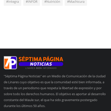
#Integra
#INFOR
#Nutrición
#Machicura
"Séptima Página Noticias" en un Medio de Comunicación de la ciudad
de Linares cuyo objetivo es que la comunidad esté bien informada, a
través de un periodismo que respeta la libertad de expresión y por
sobre todo los derechos humanos. El objetivo es aportar al desarrollo
constante del Maule sur, el que ha sido gravemente postergado
durante los últimos 50 años.