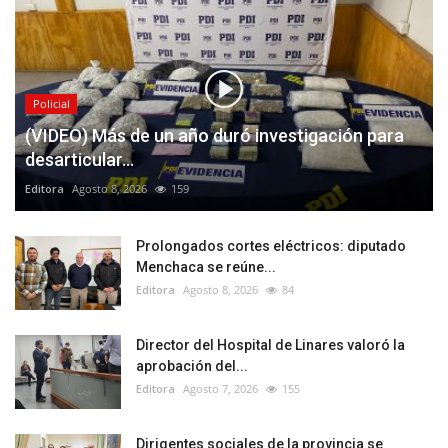
Policial
(VIDEO) Más de un año duró investigación para
desarticular...
Editora
Agosto 8, 2026
159
Prolongados cortes eléctricos: diputado
Menchaca se reúne...
Editora
Agosto 8, 2026
84
Director del Hospital de Linares valoró la
aprobación del...
Editora
Agosto 7, 2026
155
Dirigentes sociales de la provincia se