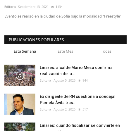
Editora
Septiembre 13, 2021
1134
Evento se realizó en la ciudad de Sofía bajo la modalidad “Freestyle”
PUBLICACIONES POPULARES
Esta Semana
Este Mes
Todas
Linares: alcalde Mario Meza confirma
realización de la...
Editora
Agosto 5, 2026
944
Ex dirigente de RN cuestiona a concejal
Pamela Ávila tras...
Editora
Agosto 2, 2026
517
Linares: cuando fiscalizar se convierte en