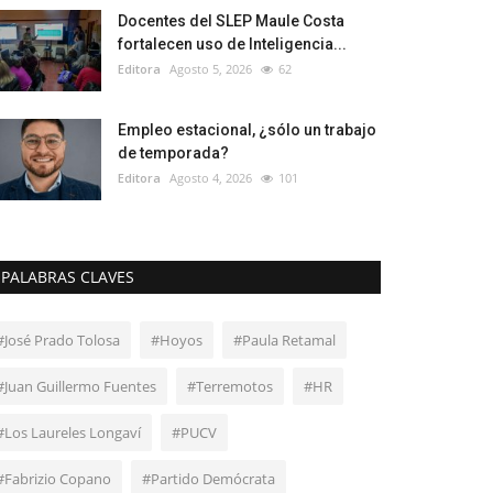
Docentes del SLEP Maule Costa
fortalecen uso de Inteligencia...
Editora
Agosto 5, 2026
62
Empleo estacional, ¿sólo un trabajo
de temporada?
Editora
Agosto 4, 2026
101
PALABRAS CLAVES
#José Prado Tolosa
#Hoyos
#Paula Retamal
#Juan Guillermo Fuentes
#Terremotos
#HR
#Los Laureles Longaví
#PUCV
#Fabrizio Copano
#Partido Demócrata