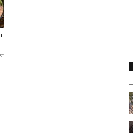
n
ngo