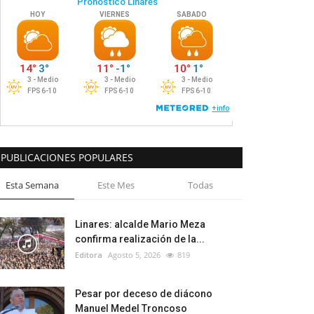
PUBLICACIONES POPULARES
Esta Semana
Este Mes
Todas
Linares: alcalde Mario Meza
confirma realización de la...
Editora
Agosto 5, 2026
819
Pesar por deceso de diácono
Manuel Medel Troncoso