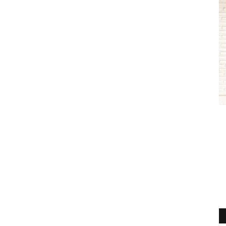
Deporte
ómo
(VIDEO) Los albirrojos apoyarán a la
(
os...
Orquesta Sinfónica...
d
Editora
Junio 11, 2026
291
Ed
briendo
Deportes Linares destinará parte de la recaudación del
Gr
partido que disputará ante...
ci