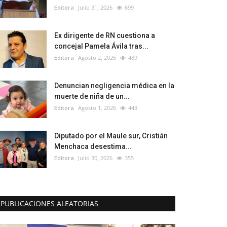
Editora
Julio 31, 2026
699
Ex dirigente de RN cuestiona a
concejal Pamela Ávila tras...
Editora
Agosto 2, 2026
489
Denuncian negligencia médica en la
muerte de niña de un...
Editora
Agosto 1, 2026
443
Diputado por el Maule sur, Cristián
Menchaca desestima...
Editora
Julio 30, 2026
355
PUBLICACIONES ALEATORIAS