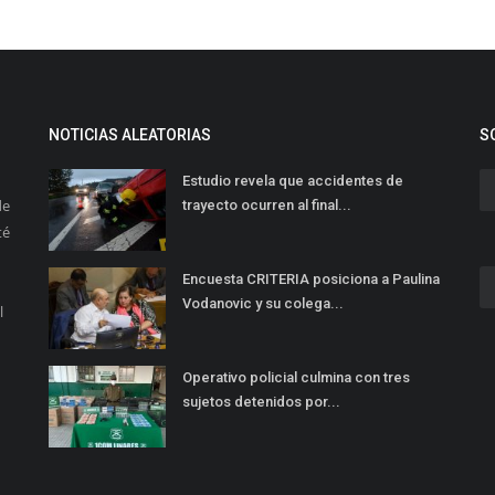
NOTICIAS ALEATORIAS
S
Estudio revela que accidentes de
de
trayecto ocurren al final...
té
Encuesta CRITERIA posiciona a Paulina
Vodanovic y su colega...
l
Operativo policial culmina con tres
sujetos detenidos por...