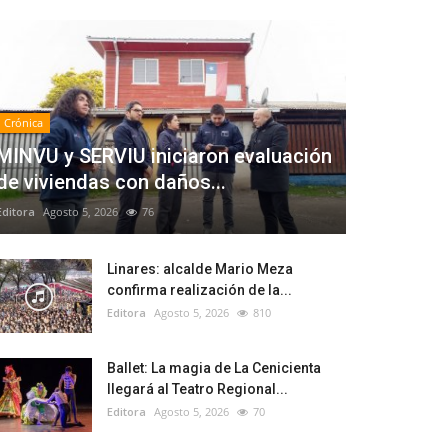
Crónica
MINVU y SERVIU iniciaron evaluación
de viviendas con daños...
Editora
Agosto 5, 2026
76
Linares: alcalde Mario Meza
confirma realización de la...
Editora
Agosto 5, 2026
810
Ballet: La magia de La Cenicienta
llegará al Teatro Regional...
Editora
Agosto 5, 2026
70