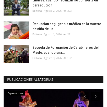
Linares: cuando fiscalizar se convierte en
persecución
Editora
Agosto 2, 2026
303
Denuncian negligencia médica en la muerte
de niña de un...
Editora
Agosto 1, 2026
221
Escuela de Formación de Carabineros del
Maule: cuando una...
Editora
Agosto 3, 2026
192
PUBLICACIONES ALEATORIAS
Espectáculos