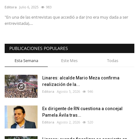
Editora
Julio 6, 2025
983
"En una de las entrevistas que accedió a dar (no era muy dada a ser
entrevistada),...
PUBLICACIONES POPULARES
Esta Semana
Este Mes
Todas
Linares: alcalde Mario Meza confirma
realización de la...
Editora
Agosto 5, 2026
946
Ex dirigente de RN cuestiona a concejal
Pamela Ávila tras...
Editora
Agosto 2, 2026
520