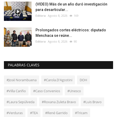
(VIDEO) Más de un año duró investigación
para desarticular...
Editora
Agosto 8, 2026
169
Prolongados cortes eléctricos: diputado
Menchaca se reúne...
Editora
Agosto 8, 2026
90
PALABRAS CLAVES
#José Norambuena
#Carola.D'Agostini
DOH
#Villa Cariño
#Caso Convenios
#Unesco
#Laura Sepúlveda
#Roxana Zuleta Bravo
#Luis Bravo
#Verduras
#TEA
#René Garrido
#Tricam