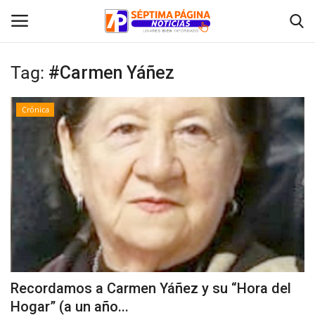
Tag:
#Carmen Yáñez
Inicio
Crónica
Crónica
Policial
Tribunales
Deporte
Política
Recordamos a Carmen Yáñez y su “Hora del
Hogar” (a un año...
Espectáculos