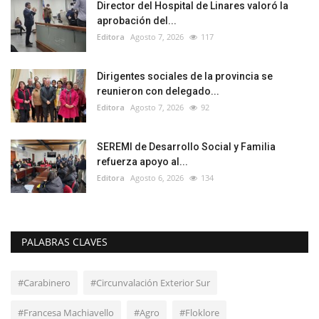
Director del Hospital de Linares valoró la
aprobación del...
Editora
Agosto 7, 2026
117
Dirigentes sociales de la provincia se
reunieron con delegado...
Editora
Agosto 7, 2026
92
SEREMI de Desarrollo Social y Familia
refuerza apoyo al...
Editora
Agosto 6, 2026
134
PALABRAS CLAVES
#Carabinero
#Circunvalación Exterior Sur
#Francesa Machiavello
#Agro
#Floklore