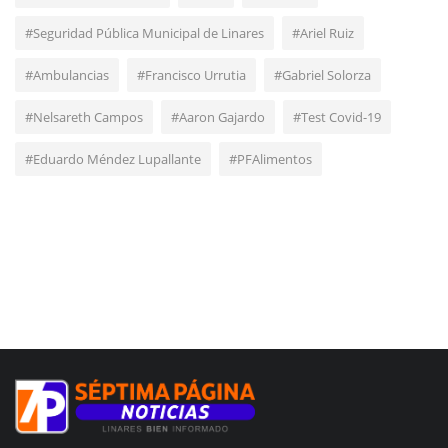
#Seguridad Pública Municipal de Linares
#Ariel Ruiz
#Ambulancias
#Francisco Urrutia
#Gabriel Solorza
#Nelsareth Campos
#Aaron Gajardo
#Test Covid-19
#Eduardo Méndez Lupallante
#PFAlimentos