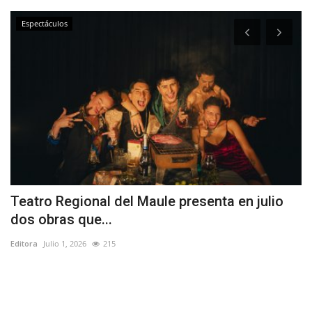
Espectáculos
Teatro Regional del Maule presenta en julio
(
dos obras que...
e
Editora
Julio 1, 2026
215
Ed
Ay
at