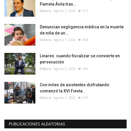
Pamela Ávila tras...
Editora
Agosto 2, 2026
513
Denuncian negligencia médica en la muerte
de niña de un...
Editora
Agosto 1, 2026
464
Linares: cuando fiscalizar se convierte en
persecución
Editora
Agosto 2, 2026
294
Con miles de asistentes disfrutando
comenzó la XVI Fiesta...
Editora
Agosto 1, 2026
218
PUBLICACIONES ALEATORIAS