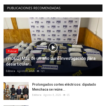
PUBLICACIONES RECOMENDADAS
Policial
(VIDEO) Más de un año duró investigación para
desarticular...
Editora
Agosto 8, 2026
121
Prolongados cortes eléctricos: diputado
Menchaca se reúne...
Editora
Agosto 8, 2026
65