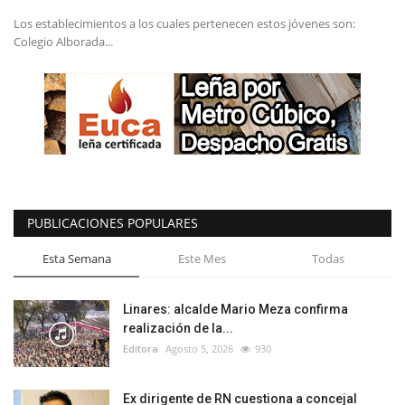
Los establecimientos a los cuales pertenecen estos jóvenes son:
Colegio Alborada...
PUBLICACIONES POPULARES
Esta Semana
Este Mes
Todas
Linares: alcalde Mario Meza confirma
realización de la...
Editora
Agosto 5, 2026
930
Ex dirigente de RN cuestiona a concejal