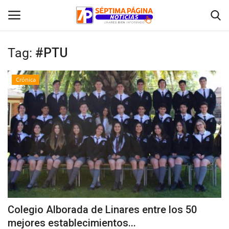
Tag:
#PTU
Inicio
Crónica
Crónica
Policial
Tribunales
Deporte
Política
Colegio Alborada de Linares entre los 50
mejores establecimientos...
Espectáculos