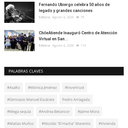
Fernando Ubiergo celebra 50 años de
legado y grandes canciones
Editora
Agosto 6, 2026
79
ChileAtiende Inauguró Centro de Atención
Virtual en San...
Editora
Agosto 6, 2026
114
PALABRAS CLAVES
#Asalto
#Mónica Jiménez
#Invertrust
#Gimnasio Manuel Escárate
Pedro Arriagada
#Mega sequía
#Andrea Betancor
#Jaime Mora
#Matías Muñoz
#Nicolás "El Hacha" Marentis
#Vivienda