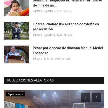
Denuncian negligencia médica en la muerte
de niña de un...
Editora
Agosto 1, 2026
462
Linares: cuando fiscalizar se convierte en
persecución
Editora
Agosto 2, 2026
292
Pesar por deceso de diácono Manuel Medel
Troncoso
Editora
Julio 31, 2026
225
PUBLICACIONES ALEATORIAS
Espectáculos