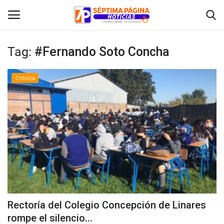
Tag:
#Fernando Soto Concha
Inicio
Crónica
Crónica
Policial
Tribunales
Deporte
Política
Rectoría del Colegio Concepción de Linares
rompe el silencio...
Espectáculos