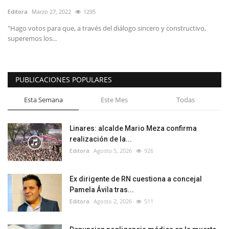
Editora
Marzo 27, 2022
1295
"Hago votos para que, a través del diálogo sincero y constructivo,
superemos los...
PUBLICACIONES POPULARES
Esta Semana
Este Mes
Todas
Linares: alcalde Mario Meza confirma
realización de la...
Editora
Agosto 5, 2026
926
Ex dirigente de RN cuestiona a concejal
Pamela Ávila tras...
Editora
Agosto 2, 2026
511