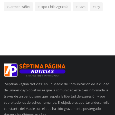
#Carmen Yáñez
#Expo Chile Agrícola
#Plaza
#Ley
"Séptima Página Noticias" en un Medio de Comunicación de la ciudad
de Linares cuyo objetivo es que la comunidad esté bien informada, a
través de un periodismo que respeta la libertad de expresión y por
sobre todo los derechos humanos. El objetivo es aportar al desarrollo
constante del Maule sur, el que ha sido gravemente postergado
durante los últimos 50 años.