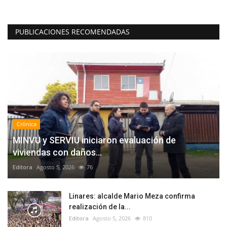
PUBLICACIONES RECOMENDADAS
Crónica
MINVU y SERVIU iniciaron evaluación de
viviendas con daños...
Editora
Agosto 5, 2026
76
Linares: alcalde Mario Meza confirma
realización de la...
Editora
Agosto 5, 2026
810