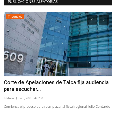
PUBLICACIONES ALEATORIAS
Tribunales
Corte de Apelaciones de Talca fija audiencia
H
para escuchar...
Ed
Editora
Julio 8, 2026
230
"P
mi
Comienza el proceso para reemplazar al fiscal regional, Julio Contardo