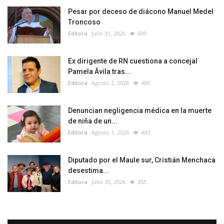
Pesar por deceso de diácono Manuel Medel
Troncoso
Editora
Julio 31, 2026
699
Ex dirigente de RN cuestiona a concejal
Pamela Ávila tras...
Editora
Agosto 2, 2026
489
Denuncian negligencia médica en la muerte
de niña de un...
Editora
Agosto 1, 2026
443
Diputado por el Maule sur, Cristián Menchaca
desestima...
Editora
Julio 30, 2026
355