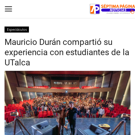
Espectáculos
Mauricio Durán compartió su
Inicio
experiencia con estudiantes de la
Crónica
UTalca
Policial
Tribunales
Deporte
Política
Espectáculos