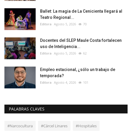
Ballet: La magia de La Cenicienta llegará al
Teatro Regional...
Editora
Agosto 5, 2026
70
Docentes del SLEP Maule Costa fortalecen
uso de Inteligencia...
Editora
Agosto 5, 2026
62
Empleo estacional, ¿sólo un trabajo de
temporada?
Editora
Agosto 4, 2026
101
PALABRAS CLAVES
#Narcocultura
#Cárcel Linares
#Hospitales