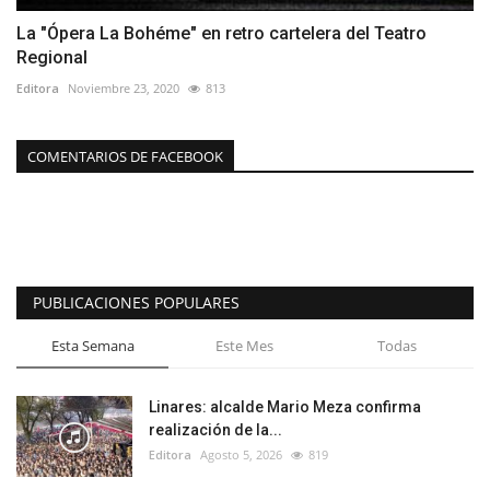
La "Ópera La Bohéme" en retro cartelera del Teatro
Regional
Editora
Noviembre 23, 2020
813
COMENTARIOS DE FACEBOOK
PUBLICACIONES POPULARES
Esta Semana
Este Mes
Todas
Linares: alcalde Mario Meza confirma
realización de la...
Editora
Agosto 5, 2026
819