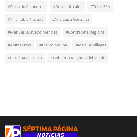
#Cajas de Alimentos
#Domo de calor
#Trían SPA
#Villa Pablo Neruda
#Ana Luisa González
#Manuel Quevedo Méndez
#Contraloría Regional
#Animalistas
#Marco Molina
#Manuel Villegas
#Carolina Astudillo
#Gobierno Regional del Maule