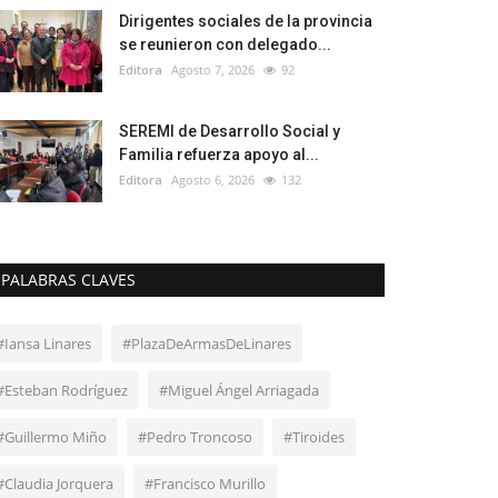
Dirigentes sociales de la provincia
se reunieron con delegado...
Editora
Agosto 7, 2026
92
SEREMI de Desarrollo Social y
Familia refuerza apoyo al...
Editora
Agosto 6, 2026
132
PALABRAS CLAVES
#Iansa Linares
#PlazaDeArmasDeLinares
#Esteban Rodríguez
#Miguel Ángel Arriagada
#Guillermo Miño
#Pedro Troncoso
#Tiroides
#Claudia Jorquera
#Francisco Murillo