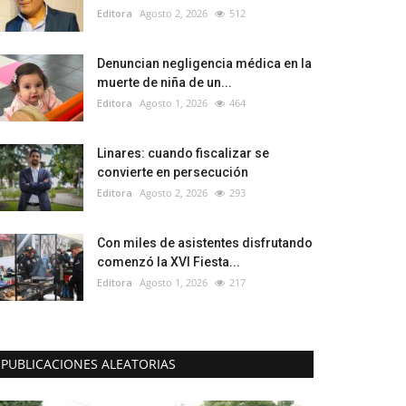
Editora
Agosto 2, 2026
512
Denuncian negligencia médica en la
muerte de niña de un...
Editora
Agosto 1, 2026
464
Linares: cuando fiscalizar se
convierte en persecución
Editora
Agosto 2, 2026
293
Con miles de asistentes disfrutando
comenzó la XVI Fiesta...
Editora
Agosto 1, 2026
217
PUBLICACIONES ALEATORIAS