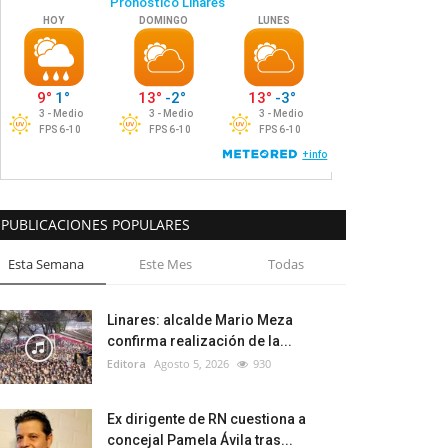
PUBLICACIONES POPULARES
Esta Semana
Este Mes
Todas
Linares: alcalde Mario Meza
confirma realización de la...
Editora
Agosto 5, 2026
930
Ex dirigente de RN cuestiona a
concejal Pamela Ávila tras...