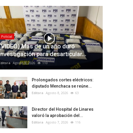
Policial
(VIDEO) Más de un año duró
investigación para desarticular...
Editora
Agosto 8, 2026
110
Prolongados cortes eléctricos:
diputado Menchaca se reúne...
Editora
Agosto 8, 2026
63
Director del Hospital de Linares
valoró la aprobación del...
Editora
Agosto 7, 2026
116