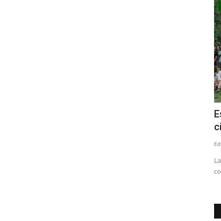
Tribunales
a
Corte de Talca confirma suspensión en
E
.
el cargo del concejal...
c
Editora
Julio 24, 2026
600
Ed
elluhue y
Lo anterior, en el marco de la condena por injurias y
La
calumnias tras emitir declaraciones...
co