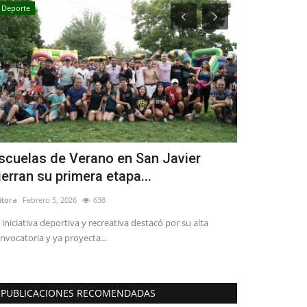
Deporte
Deporte
scuelas de Verano en San Javier
Joven linar
ierran su primera etapa...
Internation
itora
Febrero 5, 2026
638
Editora
Enero 28, 
 iniciativa deportiva y recreativa destacó por su alta
Katia Fuentes Orr
nvocatoria y ya proyecta...
Actualmente, la ex
PUBLICACIONES RECOMENDADAS