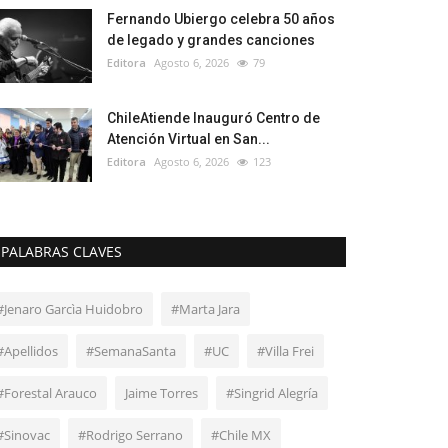
Fernando Ubiergo celebra 50 años
de legado y grandes canciones
Editora
Agosto 6, 2026
79
ChileAtiende Inauguró Centro de
Atención Virtual en San...
Editora
Agosto 6, 2026
123
PALABRAS CLAVES
#Jenaro Garcìa Huidobro
#Marta Jara
#Apellidos
#SemanaSanta
#UC
#Villa Frei
#Forestal Arauco
Jaime Torres
#Singrid Alegría
#Sinovac
#Rodrigo Serrano
#Chile MX