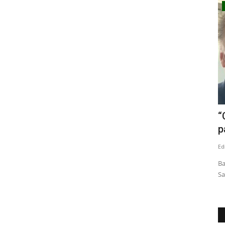
Espectáculos
siete
Furia Flamenca Talca brilló en
“
encuentro nacional realizado...
p
Editora
Junio 24, 2026
263
Ed
 ex director
Nueve academias del norte, centro y sur del país
Ba
participaron en el Festival de...
Sa