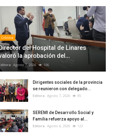
Crónica
Director del Hospital de Linares
valoró la aprobación del...
Editora
Agosto 7, 2026
106
Dirigentes sociales de la provincia
se reunieron con delegado...
Editora
Agosto 7, 2026
85
SEREMI de Desarrollo Social y
Familia refuerza apoyo al...
Editora
Agosto 6, 2026
123