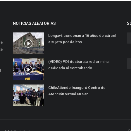
NOTICIAS ALEATORIAS
S
Longaví: condenan a 16 años de cárcel
de
a sujeto por delitos...
té
(VIDEO) PDI desbarata red criminal
dedicada al contrabando...
l
ChileAtiende Inauguró Centro de
Atención Virtual en San...
C