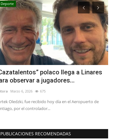
Deporte
Política
Cazatalentos” polaco llega a Linares
Robo de me
ara observar a jugadores...
solicitan d
itora
Marzo 6, 2026
675
Editora
Julio 31, 2
rtek Oledzki, fue recibido hoy día en el Aeropuerto de
El fenómeno deli
ntiago, por el controlador...
en la Comisión de
PUBLICACIONES RECOMENDADAS