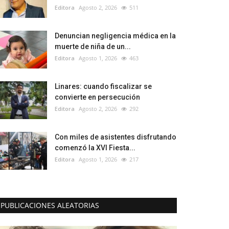
Editora
Agosto 2, 2026
511
Denuncian negligencia médica en la
muerte de niña de un...
Editora
Agosto 1, 2026
463
Linares: cuando fiscalizar se
convierte en persecución
Editora
Agosto 2, 2026
292
Con miles de asistentes disfrutando
comenzó la XVI Fiesta...
Editora
Agosto 1, 2026
217
PUBLICACIONES ALEATORIAS