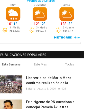
PUBLICACIONES POPULARES
Esta Semana
Este Mes
Todas
Linares: alcalde Mario Meza
confirma realización de la...
Editora
Agosto 5, 2026
926
Ex dirigente de RN cuestiona a
concejal Pamela Ávila tras...