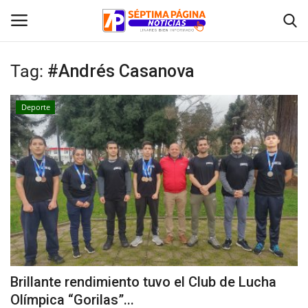
Tag:
#Andrés Casanova
Inicio
Deporte
Crónica
Policial
Tribunales
Deporte
Política
Brillante rendimiento tuvo el Club de Lucha
Olímpica “Gorilas”...
Espectáculos