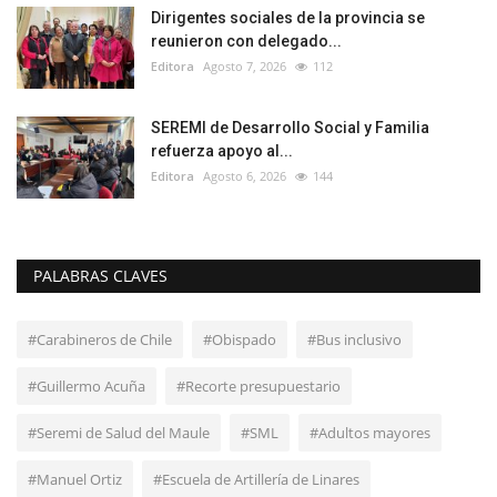
Dirigentes sociales de la provincia se
reunieron con delegado...
Editora
Agosto 7, 2026
112
SEREMI de Desarrollo Social y Familia
refuerza apoyo al...
Editora
Agosto 6, 2026
144
PALABRAS CLAVES
#Carabineros de Chile
#Obispado
#Bus inclusivo
#Guillermo Acuña
#Recorte presupuestario
#Seremi de Salud del Maule
#SML
#Adultos mayores
#Manuel Ortiz
#Escuela de Artillería de Linares