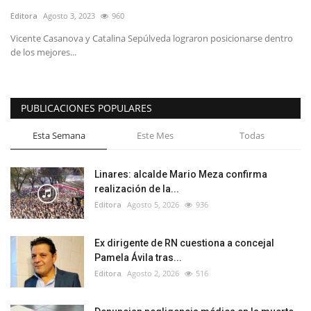
Editora
Agosto 3, 2023
960
Vicente Casanova y Catalina Sepúlveda lograron posicionarse dentro
de los mejores...
PUBLICACIONES POPULARES
Esta Semana
Este Mes
Todas
Linares: alcalde Mario Meza confirma
realización de la...
Editora
Agosto 5, 2026
936
Ex dirigente de RN cuestiona a concejal
Pamela Ávila tras...
Editora
Agosto 2, 2026
516