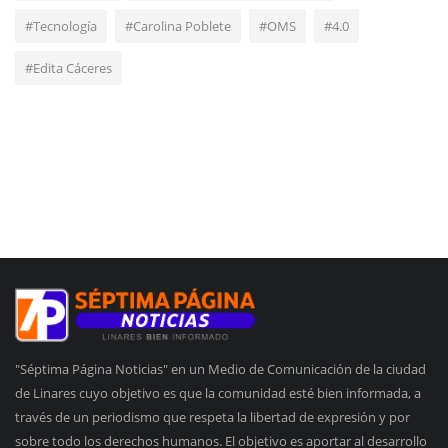
#Tecnología
#Carolina Poblete
#OMS
#4.0
#Edita Cáceres
"Séptima Página Noticias" en un Medio de Comunicación de la ciudad
de Linares cuyo objetivo es que la comunidad esté bien informada, a
través de un periodismo que respeta la libertad de expresión y por
sobre todo los derechos humanos. El objetivo es aportar al desarrollo