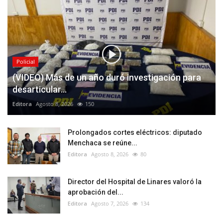
Policial
(VIDEO) Más de un año duró investigación para
desarticular...
Editora
Agosto 8, 2026
150
Prolongados cortes eléctricos: diputado
Menchaca se reúne...
Editora
Agosto 8, 2026
80
Director del Hospital de Linares valoró la
aprobación del...
Editora
Agosto 7, 2026
134