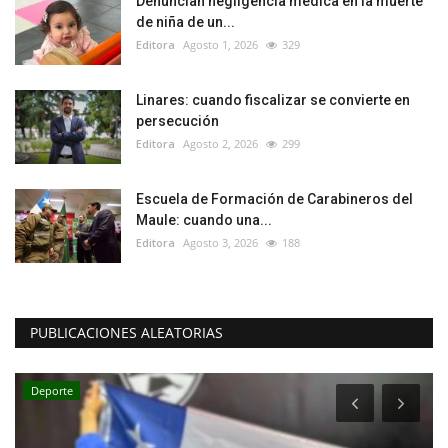
Denuncian negligencia médica en la muerte
de niña de un...
Editora
Agosto 1, 2026
329
Linares: cuando fiscalizar se convierte en
persecución
Editora
Agosto 2, 2026
299
Escuela de Formación de Carabineros del
Maule: cuando una...
Editora
Agosto 3, 2026
188
PUBLICACIONES ALEATORIAS
Deporte