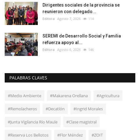
Dirigentes sociales de la provincia se
reunieron con delegado...
Editora
Agosto 7, 2026
114
SEREMI de Desarrollo Social y Familia
refuerza apoyo al...
Editora
Agosto 6, 2026
146
PALABRAS CLAVES
#Medio Ambiente
#Makarena Orellana
#Agricultura
#Remolacheros
#Decatlón
#Ingrid Morales
#Junta Vigilancia Río Maule
#Clase magistral
#Reserva Los Bellotos
#Flor Méndez
#ZOIT