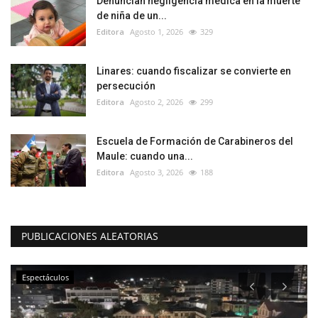
Denuncian negligencia médica en la muerte
de niña de un...
Editora
Agosto 1, 2026
329
Linares: cuando fiscalizar se convierte en
persecución
Editora
Agosto 2, 2026
299
Escuela de Formación de Carabineros del
Maule: cuando una...
Editora
Agosto 3, 2026
188
PUBLICACIONES ALEATORIAS
Espectáculos