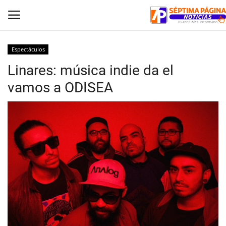
Espectáculos
Linares: música indie da el
Inicio
vamos a ODISEA
Crónica
Policial
Tribunales
Deporte
Política
Espectáculos