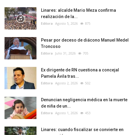
Linares: alcalde Mario Meza confirma
realización de la...
Editora
Agosto 5, 2026
875
Pesar por deceso de diácono Manuel Medel
Troncoso
Editora
Julio 31, 2026
705
Ex dirigente de RN cuestiona a concejal
Pamela Ávila tras...
Editora
Agosto 2, 2026
502
Denuncian negligencia médica en la muerte
de niña de un...
Editora
Agosto 1, 2026
453
Linares: cuando fiscalizar se convierte en