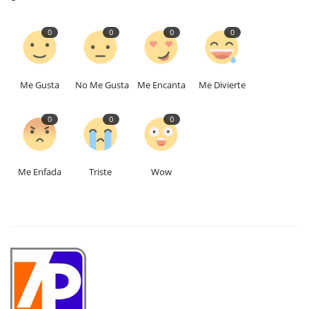
0
0
0
0
Me Gusta
No Me Gusta
Me Encanta
Me Divierte
0
0
0
Me Enfada
Triste
Wow