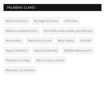
PALABRAS CLAVES
#José Inostroza
#Colegio El Sauce
#Tiroides
#Marcos Zamarín Soto
#Un baño más amplio para Renata
#Incendios
#Máximo Correa
#Eric Palma
#DAEM
#Juan Cifuentes
#Javiera Sánchez
#Walter Barramuño
#Claudia Cornejo
#El Comienzo del fin
#Escuela Las Violetas