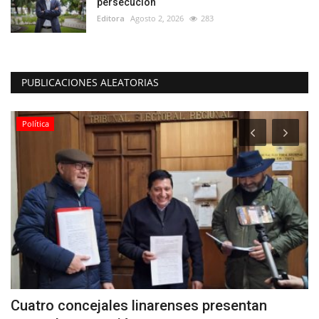
persecución
Editora
Agosto 2, 2026
283
PUBLICACIONES ALEATORIAS
Política
Cuatro concejales linarenses presentan
C