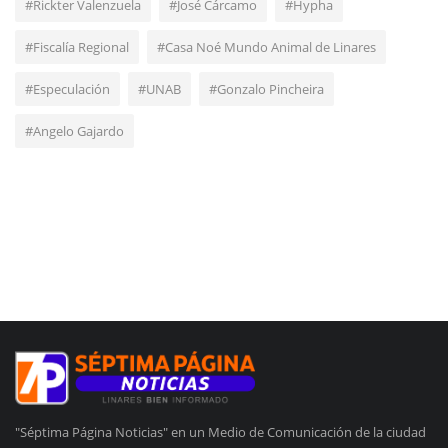
#Rickter Valenzuela
#José Cárcamo
#Hypha
#Fiscalía Regional
#Casa Noé Mundo Animal de Linares
#Especulación
#UNAB
#Gonzalo Pincheira
#Angelo Gajardo
"Séptima Página Noticias" en un Medio de Comunicación de la ciudad