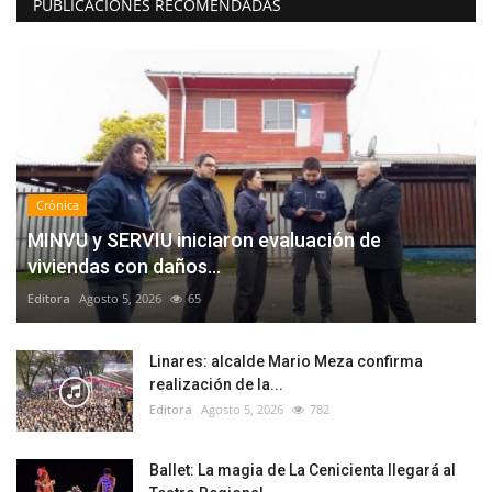
PUBLICACIONES RECOMENDADAS
Crónica
MINVU y SERVIU iniciaron evaluación de
viviendas con daños...
Editora
Agosto 5, 2026
65
Linares: alcalde Mario Meza confirma
realización de la...
Editora
Agosto 5, 2026
782
Ballet: La magia de La Cenicienta llegará al