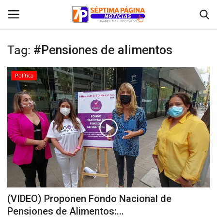
Tag:
#Pensiones de alimentos
Inicio
Política
Crónica
Policial
Tribunales
Deporte
Política
(VIDEO) Proponen Fondo Nacional de
Pensiones de Alimentos:...
Espectáculos