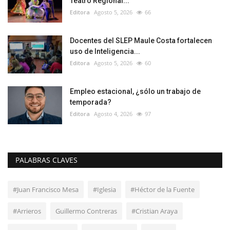
Teatro Regional...
Editora
Agosto 5, 2026
66
Docentes del SLEP Maule Costa fortalecen
uso de Inteligencia...
Editora
Agosto 5, 2026
60
Empleo estacional, ¿sólo un trabajo de
temporada?
Editora
Agosto 4, 2026
97
PALABRAS CLAVES
#Juan Francisco Mesa
#Iglesia
#Héctor de la Fuente
#Arrieros
Guillermo Contreras
#Cristian Araya