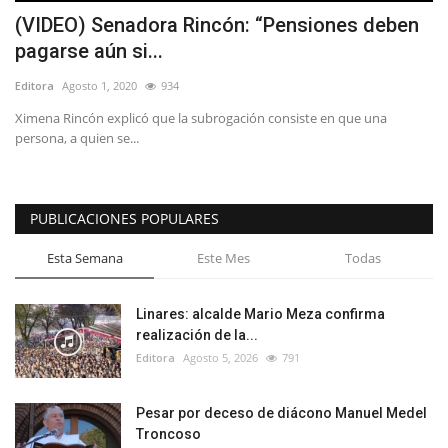
(VIDEO) Senadora Rincón: “Pensiones deben
pagarse aún si...
Editora
Agosto 1, 2020
934
Ximena Rincón explicó que la subrogación consiste en que una
persona, a quien se...
PUBLICACIONES POPULARES
Esta Semana
Este Mes
Todas
Linares: alcalde Mario Meza confirma
realización de la...
Editora
Agosto 5, 2026
791
Pesar por deceso de diácono Manuel Medel
Troncoso