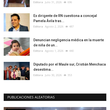
Editora
Julio 31, 2026
696
Ex dirigente de RN cuestiona a concejal
Pamela Ávila tras...
Editora
Agosto 2, 2026
487
Denuncian negligencia médica en la muerte
de niña de un...
Editora
Agosto 1, 2026
440
Diputado por el Maule sur, Cristián Menchaca
desestima...
Editora
Julio 30, 2026
353
PUBLICACIONES ALEATORIAS