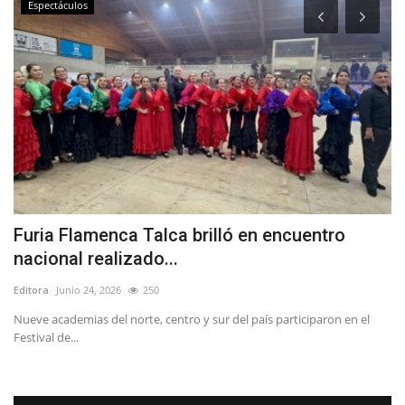
Espectáculos
Furia Flamenca Talca brilló en encuentro
(
nacional realizado...
p
Editora
Junio 24, 2026
250
Ed
Nueve academias del norte, centro y sur del país participaron en el
El
Festival de...
tr