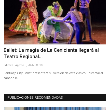
Ballet: La magia de La Cenicienta llegará al
L
Teatro Regional...
s
Editora
Agosto 5, 2026
98
Ed
Santiago City Ballet presentará su versión de este clásico universal el
Lo
sábado 8...
PUBLICACIONES RECOMENDADAS