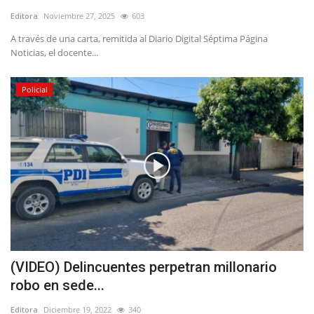
Editora
Noviembre 27, 2025
603
A través de una carta, remitida al Diario Digital Séptima Página
Noticias, el docente...
Policial
(VIDEO) Delincuentes perpetran millonario
robo en sede...
Editora
Diciembre 19, 2022
340