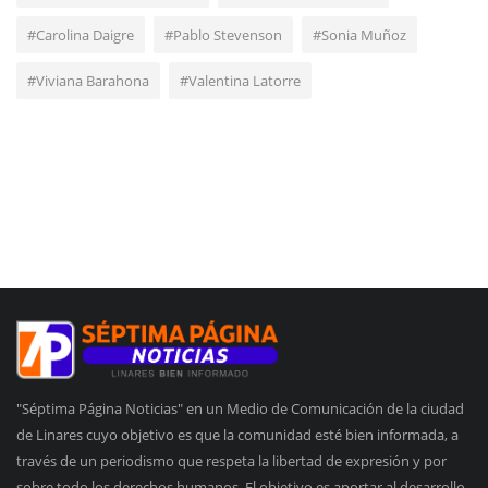
#Carolina Daigre
#Pablo Stevenson
#Sonia Muñoz
#Viviana Barahona
#Valentina Latorre
"Séptima Página Noticias" en un Medio de Comunicación de la ciudad
de Linares cuyo objetivo es que la comunidad esté bien informada, a
través de un periodismo que respeta la libertad de expresión y por
sobre todo los derechos humanos. El objetivo es aportar al desarrollo