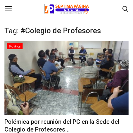
Tag:
#Colegio de Profesores
Inicio
Política
Crónica
Policial
Tribunales
Deporte
Política
Polémica por reunión del PC en la Sede del
Colegio de Profesores...
Espectáculos