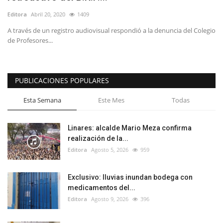
Editora
Abril 20, 2020
1409
A través de un registro audiovisual respondió a la denuncia del Colegio
de Profesores...
PUBLICACIONES POPULARES
Esta Semana
Este Mes
Todas
Linares: alcalde Mario Meza confirma
realización de la...
Editora
Agosto 5, 2026
959
Exclusivo: lluvias inundan bodega con
medicamentos del...
Editora
Agosto 9, 2026
396