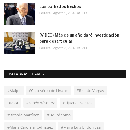
Los porfiados hechos
Editora
Agosto 9, 2026
113
(VIDEO) Más de un año duró investigación
para desarticular...
Editora
Agosto 8, 2026
214
PALABRAS CLAVES
#Malpo
#Club Aéreo de Linares
#Renato Vargas
Utalca
#Zenén Vásquez
#Tijuana Eventos
#Ricardo Martínez
#UAutónoma
#María Carolina Rodríguez
#María Luis Undurruga