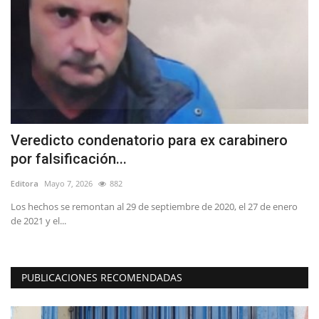
Veredicto condenatorio para ex carabinero
C
por falsificación...
s
Editora
Mayo 7, 2026
882
Ed
Los hechos se remontan al 29 de septiembre de 2020, el 27 de enero
"E
de 2021 y el...
au
PUBLICACIONES RECOMENDADAS