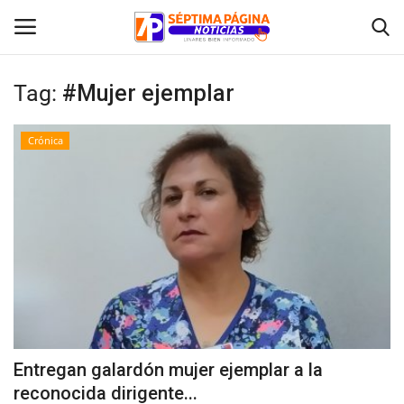
Tag:
#Mujer ejemplar
Inicio
Crónica
Crónica
Policial
Tribunales
Deporte
Política
Entregan galardón mujer ejemplar a la
reconocida dirigente...
Espectáculos