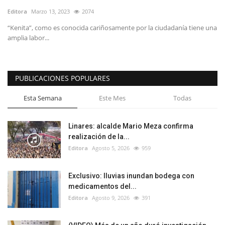
Editora
Marzo 13, 2023
2074
“Kenita”, como es conocida cariñosamente por la ciudadanía tiene una
amplia labor...
PUBLICACIONES POPULARES
Esta Semana
Este Mes
Todas
Linares: alcalde Mario Meza confirma
realización de la...
Editora
Agosto 5, 2026
959
Exclusivo: lluvias inundan bodega con
medicamentos del...
Editora
Agosto 9, 2026
391