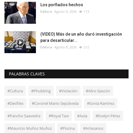
Los porfiados hechos
Editora
Agosto 9, 2026
113
(VIDEO) Más de un año duró investigación
para desarticular...
Editora
Agosto 8, 2026
212
PALABRAS CLAVES
#Cultura
#Phubbing
#Violación
#Aliro Gascón
#Desfiles
#Coronel Mario Sepúlveda
#Sonia Ramírez
#Pancho Saavedra
#Royal Taxi
#Aula
#Evelyn Pérez
#Mauricio Muñoz Muñoz
#Piscina
#Artesanos