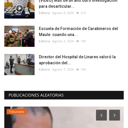
(VIDEO) Más de un año duró investigación
para desarticular...
Editora
Agosto 8, 2026
214
Escuela de Formación de Carabineros del
Maule: cuando una...
Editora
Agosto 3, 2026
199
Director del Hospital de Linares valoró la
aprobación del...
Editora
Agosto 7, 2026
194
PUBLICACIONES ALEATORIAS
Tribunales