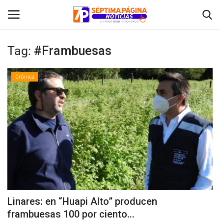
Tag:
#Frambuesas
Inicio
Crónica
Crónica
Policial
Tribunales
Deporte
Política
Linares: en “Huapi Alto” producen
frambuesas 100 por ciento...
Espectáculos