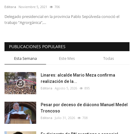
Editora
Noviembre 5, 2021
706
Delegado presidencial en la provincia Pablo Sepúlveda conoció el
trabajo “Agrorgánica”,...
PUBLICACIONES POPULARES
Esta Semana
Este Mes
Todas
Linares: alcalde Mario Meza confirma
realización de la...
Editora
Agosto 5, 2026
895
Pesar por deceso de diácono Manuel Medel
Troncoso
Editora
Julio 31, 2026
708