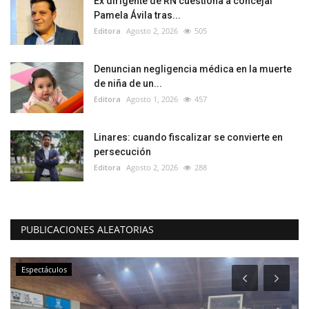
Ex dirigente de RN cuestiona a concejal
Pamela Ávila tras...
Editora
Agosto 2, 2026
505
Denuncian negligencia médica en la muerte
de niña de un...
Editora
Agosto 1, 2026
457
Linares: cuando fiscalizar se convierte en
persecución
Editora
Agosto 2, 2026
288
PUBLICACIONES ALEATORIAS
Espectáculos