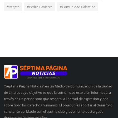
#Regata
#Pedro Cavieres
#Comunidad Palestina
"Séptima Página Noticias" en un Medio de Comunicación de la ciudad
de Linares cuyo objetivo es que la comunidad esté bien informada, a
través de un periodismo que respeta la libertad de expresión y por
sobre todo los derechos humanos. El objetivo es aportar al desarrollo
constante del Maule sur, el que ha sido gravemente postergado
durante los últimos 50 años.