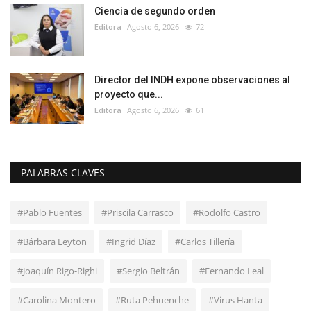
Ciencia de segundo orden
Editora
Agosto 6, 2026
72
Director del INDH expone observaciones al
proyecto que...
Editora
Agosto 6, 2026
61
PALABRAS CLAVES
#Pablo Fuentes
#Priscila Carrasco
#Rodolfo Castro
#Bárbara Leyton
#Ingrid Díaz
#Carlos Tillería
#Joaquín Rigo-Righi
#Sergio Beltrán
#Fernando Leal
#Carolina Montero
#Ruta Pehuenche
#Virus Hanta