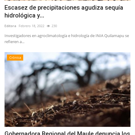
Escasez de precipitaciones agudiza sequía
hidrológica y...
Editora
Febrero 18, 2022
230
Investigadores en agroclimatología e hidrología de INIA Quilamapu se
refieren a...
Crónica
Gobernadora Regional del Maule denuncia los