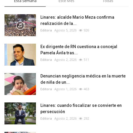
Esta Semana
Este Mes
Todas
Linares: alcalde Mario Meza confirma
realización de la...
Editora
Agosto 5, 2026
926
Ex dirigente de RN cuestiona a concejal
Pamela Ávila tras...
Editora
Agosto 2, 2026
511
Denuncian negligencia médica en la muerte
de niña de un...
Editora
Agosto 1, 2026
463
Linares: cuando fiscalizar se convierte en
persecución
Editora
Agosto 2, 2026
292