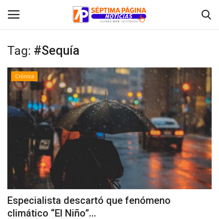
Tag:
#Sequía
Inicio
Crónica
Crónica
Policial
Tribunales
Deporte
Política
Especialista descartó que fenómeno
climático “El Niño”...
Espectáculos