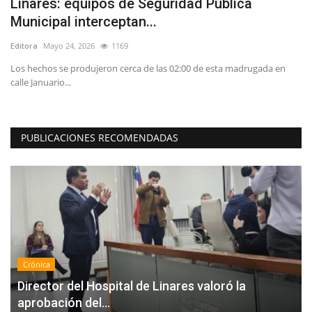
e
Linares: equipos de Seguridad Pública
D
Municipal interceptan...
p
Editora
Mayo 24, 2026
1169
Ed
Los hechos se produjeron cerca de las 02:00 de esta madrugada en
En
calle Januario...
im
PUBLICACIONES RECOMENDADAS
Crónica
Director del Hospital de Linares valoró la
aprobación del...