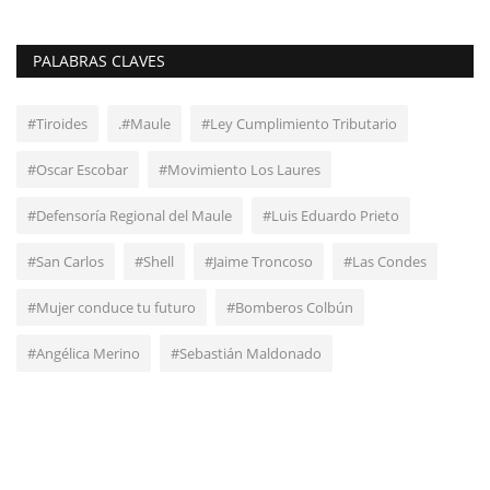
PALABRAS CLAVES
#Tiroides
.#Maule
#Ley Cumplimiento Tributario
#Oscar Escobar
#Movimiento Los Laures
#Defensoría Regional del Maule
#Luis Eduardo Prieto
#San Carlos
#Shell
#Jaime Troncoso
#Las Condes
#Mujer conduce tu futuro
#Bomberos Colbún
#Angélica Merino
#Sebastián Maldonado