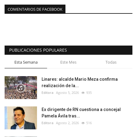
COMENTARIOS DE FACEBOOK
PUBLICACIONES POPULARES
Esta Semana
Este Mes
Todas
Linares: alcalde Mario Meza confirma
realización de la...
Editora
Agosto 5, 2026
935
Ex dirigente de RN cuestiona a concejal
Pamela Ávila tras...
Editora
Agosto 2, 2026
516