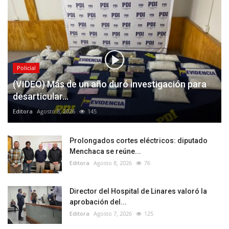
Policial
(VIDEO) Más de un año duró investigación para
desarticular...
Editora
Agosto 8, 2026
145
Prolongados cortes eléctricos: diputado
Menchaca se reúne...
Editora
Agosto 8, 2026
76
Director del Hospital de Linares valoró la
aprobación del...
Editora
Agosto 7, 2026
125