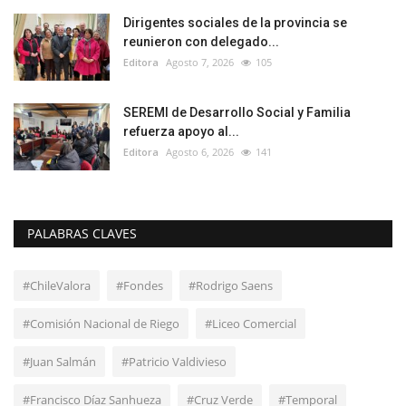
Dirigentes sociales de la provincia se
reunieron con delegado...
Editora
Agosto 7, 2026
105
SEREMI de Desarrollo Social y Familia
refuerza apoyo al...
Editora
Agosto 6, 2026
141
PALABRAS CLAVES
#ChileValora
#Fondes
#Rodrigo Saens
#Comisión Nacional de Riego
#Liceo Comercial
#Juan Salmán
#Patricio Valdivieso
#Francisco Díaz Sanhueza
#Cruz Verde
#Temporal