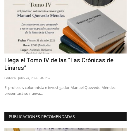
en
Llega el Tomo IV de las “Las Crónicas de
T
Linares”
r
Editora
Julio 24, 2026
257
Ed
El profesor, columnista e investigador Manuel Quevedo Méndez
La
presentará su nueva...
dé
PUBLICACIONES RECOMENDADAS