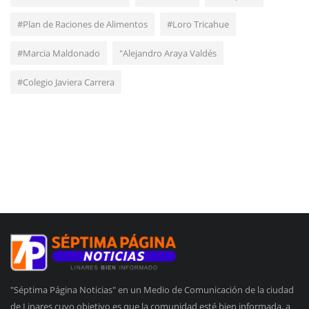
#Plan de Raciones de Alimentos
#Loro Tricahue
#Marcia Maldonado
"Alejandro Araya Valdés
#Colegio Javiera Carrera
"Séptima Página Noticias" en un Medio de Comunicación de la ciudad
de Linares cuyo objetivo es que la comunidad esté bien informada, a