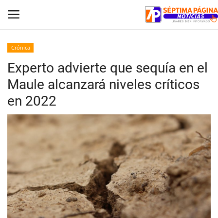
Crónica
Experto advierte que sequía en el
Inicio
Maule alcanzará niveles críticos
Crónica
en 2022
Policial
Tribunales
Deporte
Política
Espectáculos