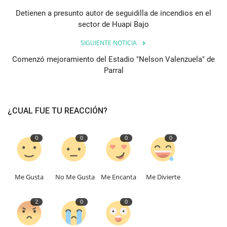
Detienen a presunto autor de seguidilla de incendios en el
sector de Huapi Bajo
SIGUIENTE NOTICIA
Comenzó mejoramiento del Estadio "Nelson Valenzuela" de
Parral
¿CUAL FUE TU REACCIÓN?
0
0
0
0
Me Gusta
No Me Gusta
Me Encanta
Me Divierte
2
0
0