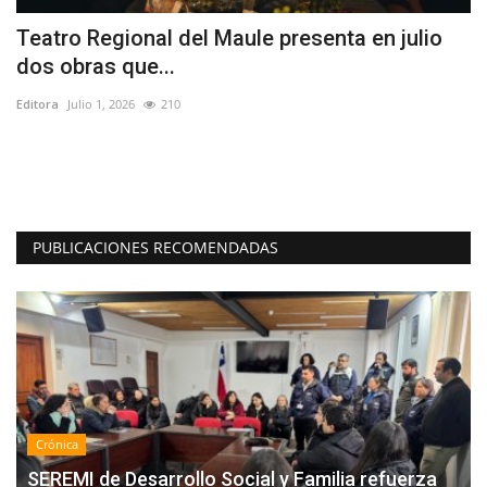
Teatro Regional del Maule presenta en julio
D
dos obras que...
R
Editora
Julio 1, 2026
210
Ed
PUBLICACIONES RECOMENDADAS
Crónica
SEREMI de Desarrollo Social y Familia refuerza