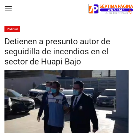
Policial
Detienen a presunto autor de
Inicio
seguidilla de incendios en el
Crónica
sector de Huapi Bajo
Policial
Tribunales
Deporte
Política
Espectáculos