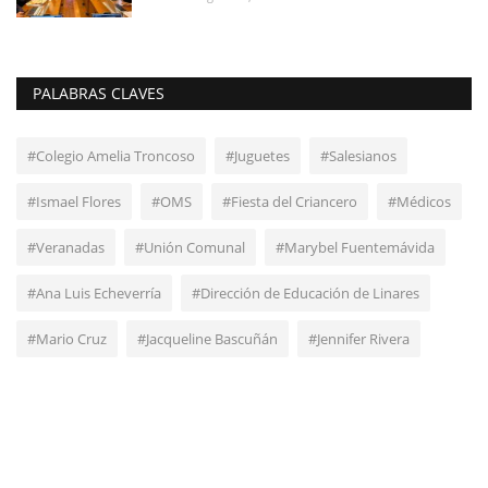
PALABRAS CLAVES
#Colegio Amelia Troncoso
#Juguetes
#Salesianos
#Ismael Flores
#OMS
#Fiesta del Criancero
#Médicos
#Veranadas
#Unión Comunal
#Marybel Fuentemávida
#Ana Luis Echeverría
#Dirección de Educación de Linares
#Mario Cruz
#Jacqueline Bascuñán
#Jennifer Rivera