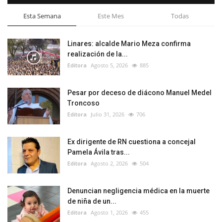
Esta Semana
Este Mes
Todas
Linares: alcalde Mario Meza confirma
realización de la...
Editora
Agosto 5, 2026
885
Pesar por deceso de diácono Manuel Medel
Troncoso
Editora
Julio 31, 2026
706
Ex dirigente de RN cuestiona a concejal
Pamela Ávila tras...
Editora
Agosto 2, 2026
504
Denuncian negligencia médica en la muerte
de niña de un...
Editora
Agosto 1, 2026
455