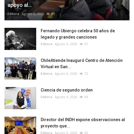
apoyo al...
Editora
Agosto 6, 2026
68
Fernando Ubiergo celebra 50 años de
legado y grandes canciones
Editora
Agosto 6, 2026
67
ChileAtiende Inauguró Centro de Atención
Virtual en San...
Editora
Agosto 6, 2026
72
Ciencia de segundo orden
Editora
Agosto 6, 2026
69
Director del INDH expone observaciones al
proyecto que...
Editora
Agosto 6, 2026
60