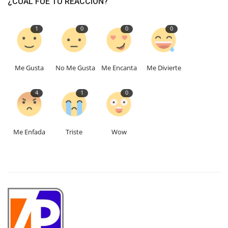
¿CUAL FUE TU REACCIÓN?
1
0
0
0
Me Gusta
No Me Gusta
Me Encanta
Me Divierte
4
1
0
Me Enfada
Triste
Wow